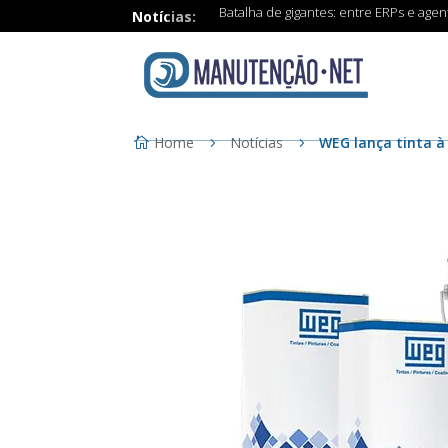
Batalha de gigantes: entre ERPs e age
Notícias:
Home
Notícias
WEG lança tinta à