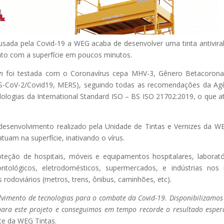
sada pela Covid-19 a WEG acaba de desenvolver uma tinta antivira
to com a superfície em poucos minutos.
n
foi testada com o Coronavírus cepa MHV-3, Gênero Betacorona
S-CoV-2/Covid19, MERS), seguindo todas as recomendações da Ag
odologias da International Standard ISO – BS ISO 21702:2019, o que a
esenvolvimento realizado pela Unidade de Tintas e Vernizes da W
tuam na superfície, inativando o vírus.
teção de hospitais, móveis e equipamentos hospitalares, laborató
tológicos, eletrodomésticos, supermercados, e indústrias nos
rodoviários (metros, trens, ônibus, caminhões, etc).
vimento de tecnologias para o combate da Covid-19. Disponibilizamo
para este projeto e conseguimos em tempo recorde o resultado espe
nte da WEG Tintas.