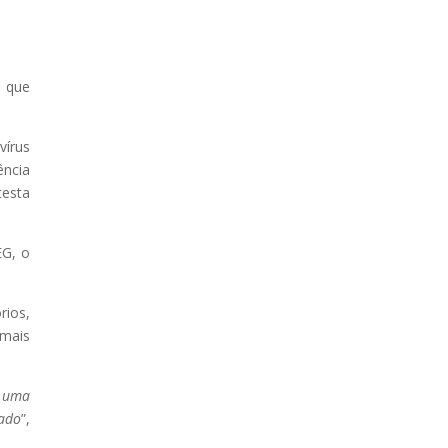
l que
vírus
ência
testa
EG, o
rios,
 mais
s uma
rado
”,