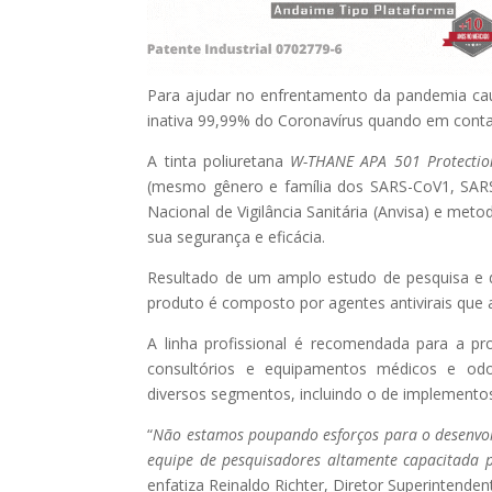
Para ajudar no enfrentamento da pandemia cau
inativa 99,99% do Coronavírus quando em conta
A tinta poliuretana
W-THANE APA 501
Protectio
(mesmo gênero e família dos SARS-CoV1, SAR
Nacional de Vigilância Sanitária (Anvisa) e met
sua segurança e eficácia.
Resultado de um amplo estudo de pesquisa e d
produto é composto por agentes antivirais que a
A linha profissional é recomendada para a pro
consultórios e equipamentos médicos e odon
diversos segmentos, incluindo o de implementos 
“
Não estamos poupando esforços para o desenvol
equipe de pesquisadores altamente capacitada 
enfatiza Reinaldo Richter, Diretor Superintende