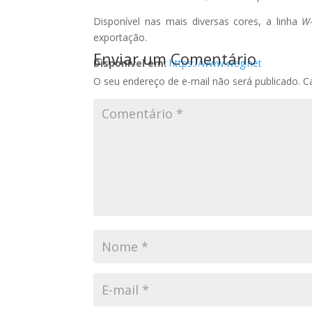
Disponível nas mais diversas cores, a linha
W-
exportação.
Enviar um Comentário
Disponível em:
https://www.weg.net
O seu endereço de e-mail não será publicado.
C