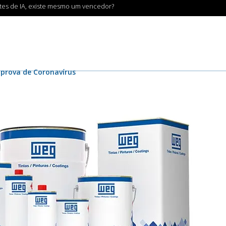
ntes de IA, existe mesmo um vencedor?
 prova de Coronavírus