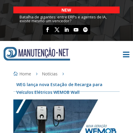
NEW
Batalha de gigantes: entre ERPs e agentes de IA,
existe mesmo um vencedor?

Home
Notícias
WEG lança nova Estação de Recarga para
Veículos Elétricos WEMOB Wall