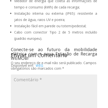
Medidor de energia que coleta as informações de
tempo e consumo (kWh) de cada recarga;
Instalação interna ou externa (IP65): resistente a
jatos de água, raios UV e poeira;
Instalação fácil em parede ou totem/pedestal;
Cabo com conector Tipo 2 de 5 metros incluído
(padrão europeu).
Conecte-se ao futuro da mobilidade
elétrica com a nova Estação de Recarga
Enviar um Comentário
WEMOB!
O seu endereço de e-mail não será publicado.
Campos
Disponível em:
WEG
obrigatórios são marcados com
*