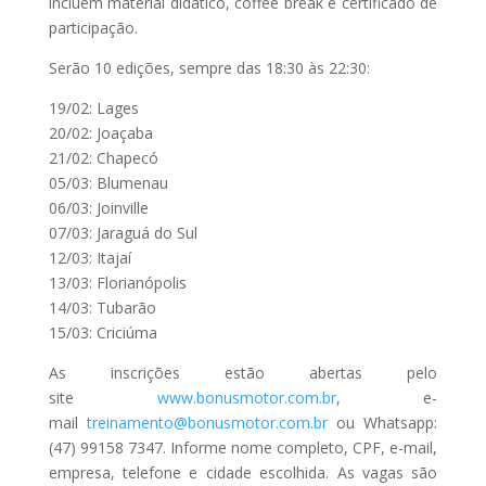
incluem material didático, coffee break e certificado de
participação.
Serão 10 edições, sempre das 18:30 às 22:30:
19/02: Lages
20/02: Joaçaba
21/02: Chapecó
05/03: Blumenau
06/03: Joinville
07/03: Jaraguá do Sul
12/03: Itajaí
13/03: Florianópolis
14/03: Tubarão
15/03: Criciúma
As inscrições estão abertas pelo
site
www.bonusmotor.com.br
, e-
mail
treinamento@bonusmotor.com.br
ou Whatsapp:
(47) 99158 7347. Informe nome completo, CPF, e-mail,
empresa, telefone e cidade escolhida. As vagas são