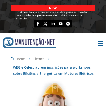
NEW
Briskcom lança solução via satélite para aumentar
continuidade operacional de distribuidoras de
energia

Home
Elétrica
WEG e Celesc abrem inscrições para workshops
sobre Eficiência Energética em Motores Elétricos