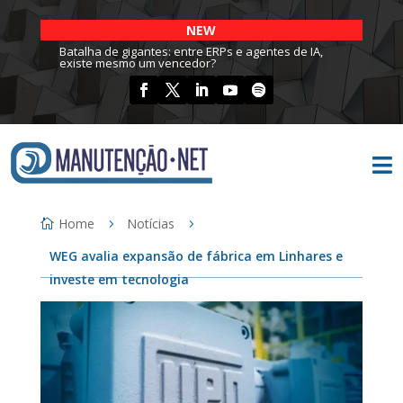
NEW
Batalha de gigantes: entre ERPs e agentes de IA,
existe mesmo um vencedor?

Home
Notícias
WEG avalia expansão de fábrica em Linhares e
investe em tecnologia