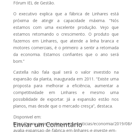
Fórum IEL de Gestão.
O executivo explica que a fábrica de Linhares está
próxima de atingir a capacidade máxima. “Nós
estamos com uma excelente produção. Vejo que
estamos retomando o crescimento. O produto que
fazemos em Linhares, que atende a linha branca e
motores comerciais, é o primeiro a sentir a retomada
da economia. Estamos confiantes que o ano será
bom.”
Castella não fala qual será o valor investido na
expansão da planta, inaugurada em 2011. “Existe uma
proposta para melhorar a eficiência, aumentar a
competitividade em Linhares e mesmo uma
possibilidade de exportar. Já a expansão estão nos
planos, mas desde que o mercado cresça”, destaca.
Disponivel em:
Enviar um Comentário
https://www.gazetaonline.com.br/noticias/economia/2019/08
avalia-expansao-de-fabrica-em-linhares-e-investe-em-