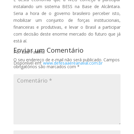
instalando um sistema BESS na Base de Alcântara.
Seria a hora de o governo brasileiro perceber isto,
mobilizar um conjunto de forças institucionais,
financeiras e produtivas, e levar o Brasil a participar
com decisão deste enorme mercado do futuro que já
está aí.
Enviar um Comentário
Por Luiz Padilha
O seu endereço de e-mail não será publicado.
Campos
Disponível em:
www.defesaaereanaval.com.br
obrigatórios são marcados com
*