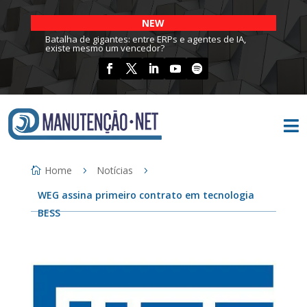
NEW
Batalha de gigantes: entre ERPs e agentes de IA,
existe mesmo um vencedor?

Home
Notícias
WEG assina primeiro contrato em tecnologia
BESS