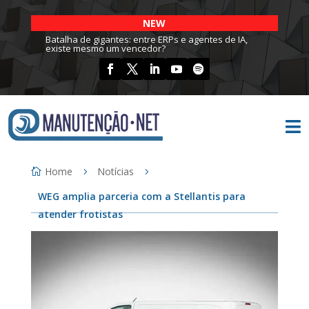
NEW
Batalha de gigantes: entre ERPs e agentes de IA,
existe mesmo um vencedor?

Home
Notícias
WEG amplia parceria com a Stellantis para
atender frotistas