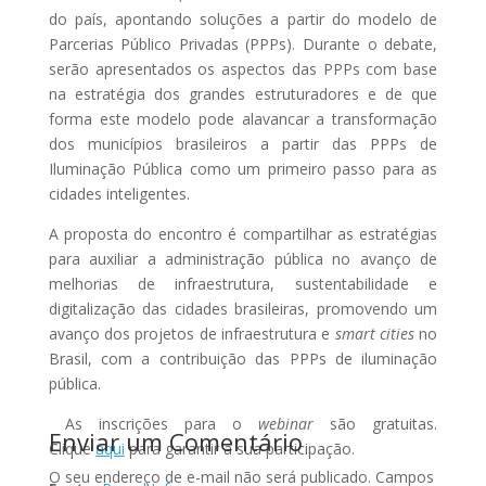
do país, apontando soluções a partir do modelo de
Parcerias Público Privadas (PPPs). Durante o debate,
serão apresentados os aspectos das PPPs com base
na estratégia dos grandes estruturadores e de que
forma este modelo pode alavancar a transformação
dos municípios brasileiros a partir das PPPs de
Iluminação Pública como um primeiro passo para as
cidades inteligentes.
A proposta do encontro é compartilhar as estratégias
para auxiliar a administração pública no avanço de
melhorias de infraestrutura, sustentabilidade e
digitalização das cidades brasileiras, promovendo um
avanço dos projetos de infraestrutura e
smart cities
no
Brasil, com a contribuição das PPPs de iluminação
pública.
As inscrições para o
webinar
são gratuitas.
Enviar um Comentário
Clique
aqui
para garantir a sua participação.
O seu endereço de e-mail não será publicado.
Campos