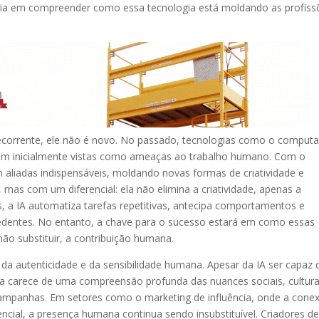
ncia em compreender como essa tecnologia está moldando as profiss
orrente, ele não é novo. No passado, tecnologias como o computa
am inicialmente vistas como ameaças ao trabalho humano. Com o
aliadas indispensáveis, moldando novas formas de criatividade e
mas com um diferencial: ela não elimina a criatividade, apenas a
is, a IA automatiza tarefas repetitivas, antecipa comportamentos e
cedentes. No entanto, a chave para o sucesso estará em como essas
não substituir, a contribuição humana.
a autenticidade e da sensibilidade humana. Apesar da IA ser capaz 
nda carece de uma compreensão profunda das nuances sociais, cultura
ampanhas. Em setores como o marketing de influência, onde a cone
encial, a presença humana continua sendo insubstituível. Criadores d