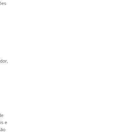
ões
dor,
de
is e
xão
e