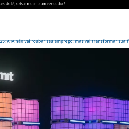
ntes de IA, existe mesmo um vencedor?
5: A IA não vai roubar seu emprego, mas vai transformar sua 