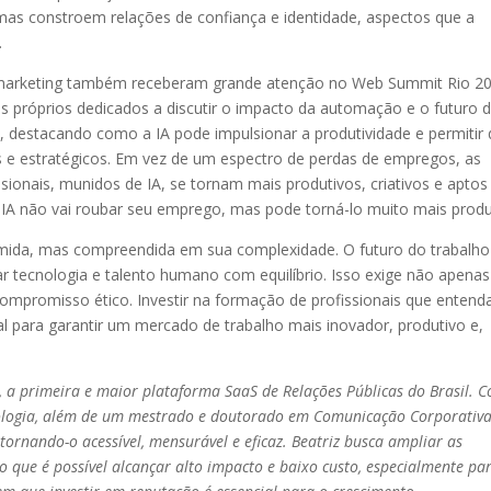
s constroem relações de confiança e identidade, aspectos que a
.
marketing também receberam grande atenção no Web Summit Rio 20
os próprios dedicados a discutir o impacto da automação e o futuro 
, destacando como a IA pode impulsionar a produtividade e permitir
es e estratégicos. Em vez de um espectro de perdas de empregos, as
ionais, munidos de IA, se tornam mais produtivos, criativos e aptos
a IA não vai roubar seu emprego, mas pode torná-lo muito mais produ
r temida, mas compreendida em sua complexidade. O futuro do trabalho
ar tecnologia e talento humano com equilíbrio. Isso exige não apenas
 compromisso ético. Investir na formação de profissionais que enten
l para garantir um mercado de trabalho mais inovador, produtivo e,
 a primeira e maior plataforma SaaS de Relações Públicas do Brasil. 
nologia, além de um mestrado e doutorado em Comunicação Corporativa
ornando-o acessível, mensurável e eficaz. Beatriz busca ampliar as
 que é possível alcançar alto impacto e baixo custo, especialmente pa