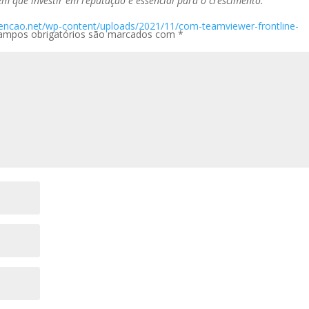
em que investir em reputação é essencial para o crescimento.
tencao.net/wp-content/uploads/2021/11/com-teamviewer-frontline-
ampos obrigatórios são marcados com
*