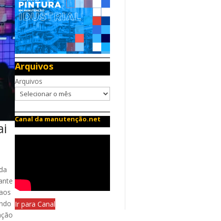
Arquivos
Arquivos
Canal da manutenção.net
ai
 da
ante
 aos
ando
Ir para Canal
ação