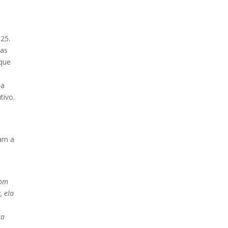
25.
das
 que
 a
tivo.
dam a
Com
, ela
ra