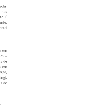
solar
 nas
te. É
ente,
ental
da em
aaS –
ns de
es em
arga,
ng),
is de