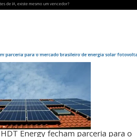
ntes de IA, existe mesmo um vencedor?
arceria para o mercado brasileiro de energia solar fotovoltaic
HDT Energy fecham parceria para o