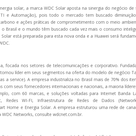
ergia solar, a marca WDC Solar aposta na sinergia do negócio de 
TI e Automação), pois todo o mercado tem buscado diminuição
carbono e ações práticas de comprometimento com o meio ambien
o Brasil e o mundo têm buscado cada vez mais o consumo intelig
 Solar está preparada para esta nova onda e a Huawei será fundam
 WDC.
, focada nos setores de telecomunicações e corporativo. Funda
 tornou líder em seus segmentos na oferta do modelo de negócio T
as a service). A empresa industrializa no Brasil mais de 70% dos ite
s com seus fornecedores internacionais e nacionais, a maioria líder
mplo, com 60 marcas, e soluções voltadas para Internet Banda L
net, Redes WI-FI, Infraestrutura de Redes de Dados (Networki
mart Home e Energia Solar. A empresa estruturou uma rede de cana
 a WDC Networks, consulte wdcnet.com.br.