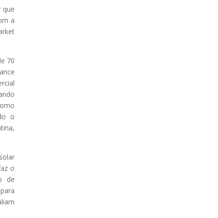
r que
com a
arket
de 70
mance
rcial
iando
 como
odo o
tina,
solar
faz o
o de
 para
aliam