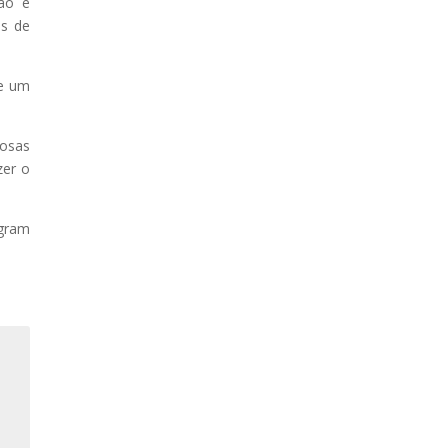
ção e
os de
de um
iosas
zer o
agram