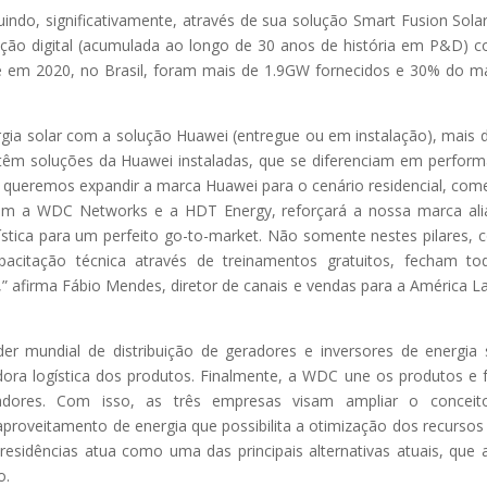
uindo, significativamente, através de sua solução Smart Fusion Sola
ação digital (acumulada ao longo de 30 anos de história em P&D) 
nte em 2020, no Brasil, foram mais de 1.9GW fornecidos e 30% do m
ia solar com a solução Huawei (entregue ou em instalação), mais 
 têm soluções da Huawei instaladas, que se diferenciam em perfor
 queremos expandir a marca Huawei para o cenário residencial, come
ca com a WDC Networks e a HDT Energy, reforçará a nossa marca al
ogística para um perfeito go-to-market. Não somente nestes pilares,
acitação técnica através de treinamentos gratuitos, fecham t
” afirma Fábio Mendes, diretor de canais e vendas para a América La
r mundial de distribuição de geradores e inversores de energia 
ora logística dos produtos. Finalmente, a WDC une os produtos e 
adores. Com isso, as três empresas visam ampliar o conceit
eaproveitamento de energia que possibilita a otimização dos recursos
residências atua como uma das principais alternativas atuais, que 
o.