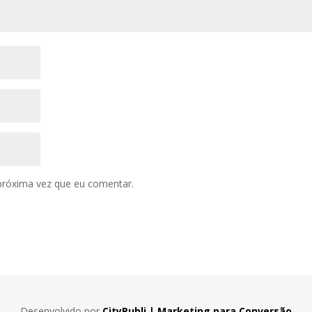
próxima vez que eu comentar.
Desenvolvido por
CityPubli | Marketing para Conversão