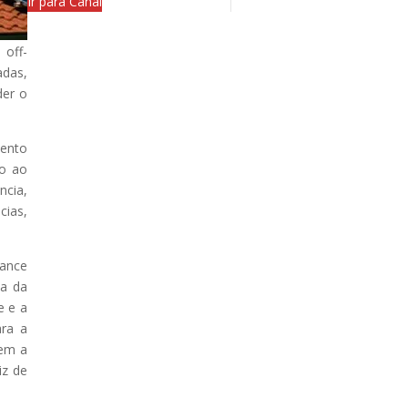
Ir para Canal
 off-
adas,
der o
mento
ão ao
ncia,
cias,
mance
ta da
e e a
ara a
rem a
iz de