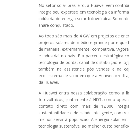
No setor solar brasileiro, a Huawei vem contrib
integra seu expertise em tecnologia da inform
indústria de energia solar fotovoltaica. Some
share conquistado.
Ao todo são mais de 4 GW em projetos de energ
projetos solares de médio e grande porte que
de maneira, extremamente, competitiva. “Agora
e industrial no país. E a parceria estratégi
tecnologia de ponta, canal de distribuição e l
também na assistência pós vendas e na cap
ecossistema de valor em que a Huawei acredita,
da Huawei.
A Huawei entra nessa colaboração como a líde
fotovoltaicos, juntamente à HDT, como operad
contato direto com mais de 12.000 integr
sustentabilidade e de cidade inteligente, com r
melhor servir à população. A energia solar em 
tecnologia sustentável ao melhor custo benefíci