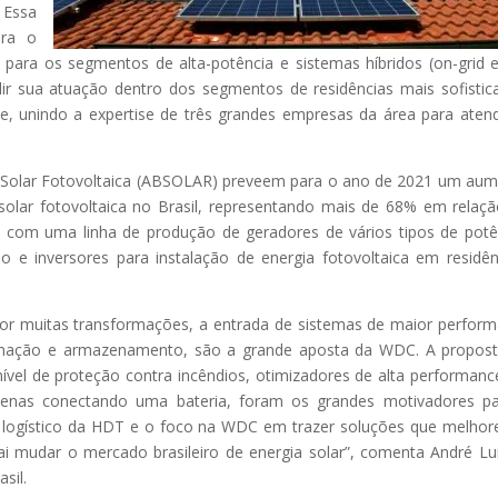
 Essa
ara o
para os segmentos de alta-potência e sistemas híbridos (on-grid e
ndir sua atuação dentro dos segmentos de residências mais sofistic
e, unindo a expertise de três grandes empresas da área para aten
ia Solar Fotovoltaica (ABSOLAR) preveem para o ano de 2021 um au
solar fotovoltaica no Brasil, representando mais de 68% em relaç
 com uma linha de produção de geradores de vários tipos de potê
 e inversores para instalação de energia fotovoltaica em residên
por muitas transformações, a entrada de sistemas de maior perfor
omação e armazenamento, são a grande aposta da WDC. A propos
ível de proteção contra incêndios, otimizadores de alta performanc
apenas conectando uma bateria, foram os grandes motivadores p
io logístico da HDT e o foco na WDC em trazer soluções que melho
i mudar o mercado brasileiro de energia solar”, comenta André Lu
sil.