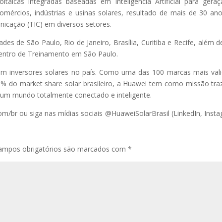
taicas integradas baseadas em Inteligência Artificial para gera
mércios, indústrias e usinas solares, resultado de mais de 30 an
icação (TIC) em diversos setores.
ades de São Paulo, Rio de Janeiro, Brasília, Curitiba e Recife, além 
Centro de Treinamento em São Paulo.
m inversores solares no país. Como uma das 100 marcas mais val
% do market share solar brasileiro, a Huawei tem como missão tra
a um mundo totalmente conectado e inteligente.
om/br ou siga nas mídias sociais @HuaweiSolarBrasil (LinkedIn, Inst
ampos obrigatórios são marcados com
*