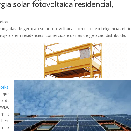
ia solar fotovoltaica residencial,
rios
nçadas de geração solar fotovoltaica com uso de inteligência artific
ojetos em residências, comércios e usinas de geração distribuída.
orks
,
e que
ão de
a WDC
com a
al em
com a