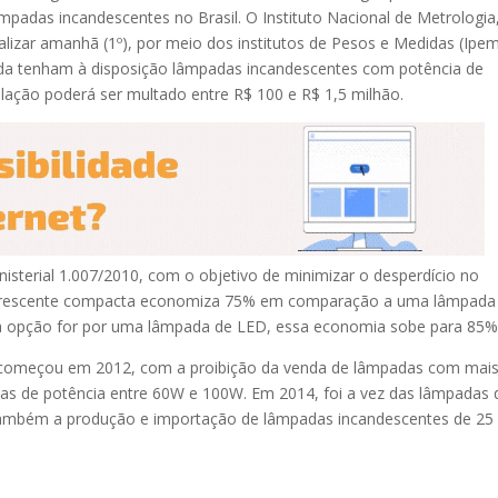
lâmpadas incandescentes no Brasil. O Instituto Nacional de Metrologia
alizar amanhã (1º), por meio dos institutos de Pesos e Medidas (Ipe
nda tenham à disposição lâmpadas incandescentes com potência de
lação poderá ser multado entre R$ 100 e R$ 1,5 milhão.
ministerial 1.007/2010, com o objetivo de minimizar o desperdício no
luorescente compacta economiza 75% em comparação a uma lâmpada
 a opção for por uma lâmpada de LED, essa economia sobe para 85%
l começou em 2012, com a proibição da venda de lâmpadas com mai
as de potência entre 60W e 100W. Em 2014, foi a vez das lâmpadas 
também a produção e importação de lâmpadas incandescentes de 25