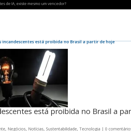
ntes de IA, existe mesmo um vencedor?
incandescentes está proibida no Brasil a partir de hoje
scentes está proibida no Brasil a par
nte
,
Negócios
,
Notícias
,
Sustentabilidade
,
Tecnologia
|
0 comentário