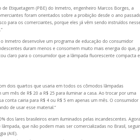
o de Etiquetagem (PBE) do Inmetro, engenheiro Marcos Borges, a
comerciantes foram orientados sobre a proibição desde o ano passad
sco para os comerciantes, porque eles já vêm sendo instruídos ness
.”
, o Inmetro desenvolve um programa de educação do consumidor
ncandescentes duram menos e consomem muito mais energia do que, 
cou claro para o consumidor que a lâmpada fluorescente compacta e
com dois quartos que usaria em todos os cômodos lâmpadas
m um mês de R$ 20 a R$ 25 para iluminar a casa. Ao trocar por uma
sa conta cairia para R$ 4 ou R$ 5 em apenas um mês. O consumidor
ando de usar esse material.”
dos lares brasileiros eram iluminados pelas incandescentes. Agora
 lâmpada, que não podem mais ser comercializadas no Brasil, segui
ia (AIE).