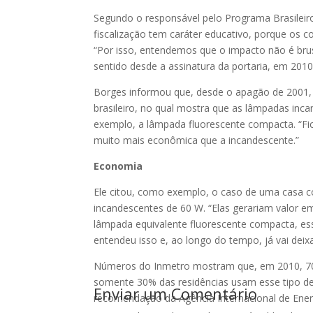
Segundo o responsável pelo Programa Brasileir
fiscalização tem caráter educativo, porque os 
“Por isso, entendemos que o impacto não é bru
sentido desde a assinatura da portaria, em 2010
Borges informou que, desde o apagão de 2001
brasileiro, no qual mostra que as lâmpadas i
exemplo, a lâmpada fluorescente compacta. “Fi
muito mais econômica que a incandescente.”
Economia
Ele citou, como exemplo, o caso de uma casa 
incandescentes de 60 W. “Elas gerariam valor e
lâmpada equivalente fluorescente compacta, es
entendeu isso e, ao longo do tempo, já vai deix
Números do Inmetro mostram que, em 2010, 70% 
somente 30% das residências usam esse tipo de
Enviar um Comentário
recomendação da Agência Internacional de Energ