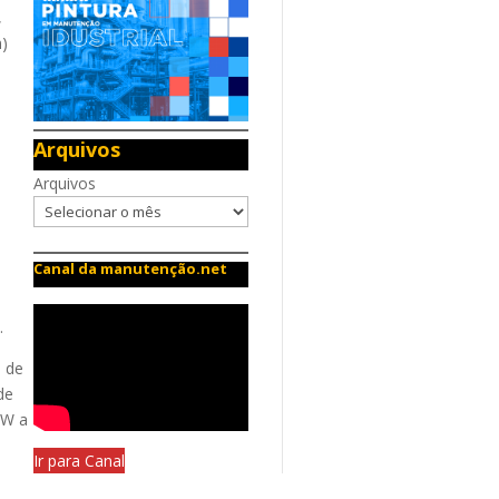
,
m)
Arquivos
Arquivos
Canal da manutenção.net
.
s de
de
 W a
Ir para Canal