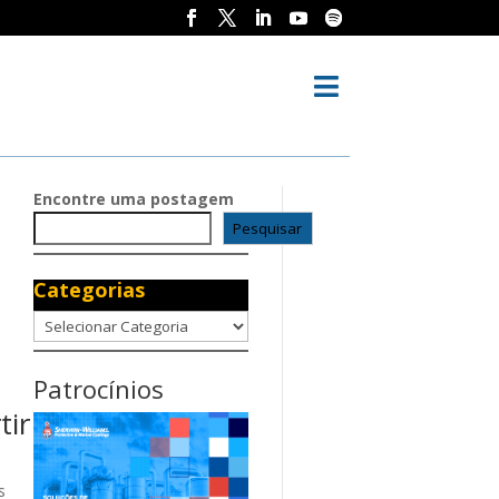

Encontre uma postagem
Pesquisar
Categorias
Categorias
Patrocínios
tir
s