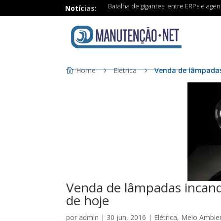
Batalha de gigantes: entre ERPs e age
Notícias:
Home
Elétrica
Venda de lâmpadas 
Venda de lâmpadas incande
de hoje
por
admin
|
30 jun, 2016
|
Elétrica
,
Meio Ambie