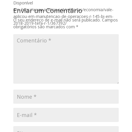
Disponível
Enviar um Comentário
em: http://www.acritica.net/editorias/economia/vale-
aplicou-em-manutencao-de-operacoes-r-145-bi-em-
O seu endereço de e-mail não será publicado.
Campos
2018-2019-tera-r-1/367392/
obrigatórios são marcados com
*