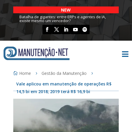
NEW
Batalha de gigantes: entre ERPs e agentes de IA,
existe mesmo um vencedor?

Home
Gestão da Manutenção
Vale aplicou em manutenção de operações R$
14,5 bi em 2018; 2019 terá R$ 16,9 bi