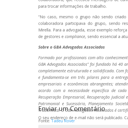
para trocar informações de trabalho.
“No caso, mesmo o grupo não sendo criado pe
colaboradora participava do grupo, sendo re
Mirella. Para a advogada, esse exemplo reforça
de gestores e
compliance
, sendo essencial a atu
Sobre o GBA Advogados Associados
Formado por profissionais com alto conhecimento
GBA Advogados Associados” foi fundado há 40 an
completamente estruturada e solidificada. Com fo
e fundamenta-se em três pilares para a entrega
empresariais e econômicas abrangentes; atendi
acordo com a necessidade específica de cada
Recuperação Empresarial, Recuperação Judicial e 
Patrimonial e Sucessório, Planejamento Societá
Enviar um Comentário
Trabalhista. O GBA Advogados Associados é certif
O seu endereço de e-mail não será publicado.
C
Fonte:
Tadeu Rover