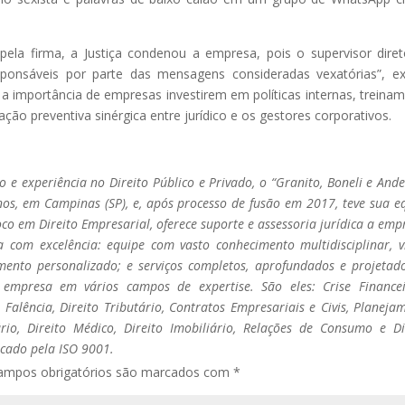
la firma, a Justiça condenou a empresa, pois o supervisor dire
sponsáveis por parte das mensagens consideradas vexatórias”, ex
 a importância de empresas investirem em políticas internas, treina
ação preventiva sinérgica entre jurídico e os gestores corporativos.
 e experiência no Direito Público e Privado, o “Granito, Boneli e And
os, em Campinas (SP), e, após processo de fusão em 2017, teve sua e
co em Direito Empresarial, oferece suporte e assessoria jurídica a emp
 com excelência: equipe com vasto conhecimento multidisciplinar, v
mento personalizado; e serviços completos, aprofundados e projetad
 empresa em vários campos de expertise. São eles: Crise Finance
Falência, Direito Tributário, Contratos Empresariais e Civis, Planeja
rio, Direito Médico, Direito Imobiliário, Relações de Consumo e Di
icado pela ISO 9001
.
ampos obrigatórios são marcados com
*