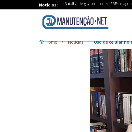
Batalha de gigantes: entre ERPs e age
Notícias:
Home
Notícias
Uso de celular no