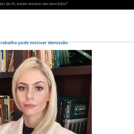
ntes de IA, existe mesmo um vencedor?
 trabalho pode motivar demissão