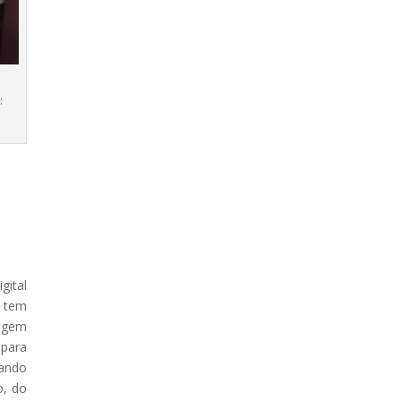
:
gital
r tem
iagem
 para
xando
o, do