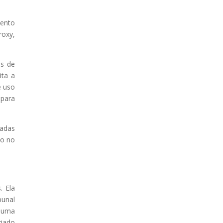
mento
roxy,
es de
ita a
e uso
 para
hadas
eo no
. Ela
bunal
 uma
riado