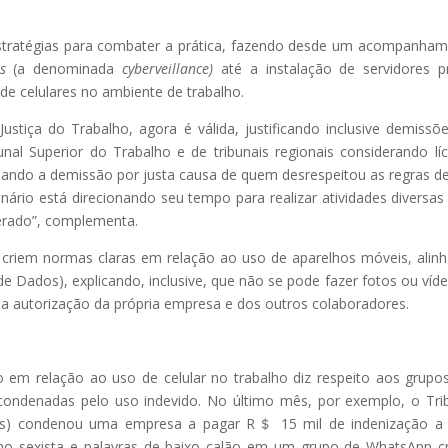
 estratégias para combater a prática, fazendo desde um acompanha
s
(a denominada
cyberveillance)
até a instalação de servidores p
e de celulares no ambiente de trabalho.
Justiça do Trabalho, agora é válida, justificando inclusive demissõ
nal Superior do Trabalho e de tribunais regionais considerando líc
idando a demissão por justa causa de quem desrespeitou as regras d
nário está direcionando seu tempo para realizar atividades diversas
erado”, complementa.
 criem normas claras em relação ao uso de aparelhos móveis, alin
e Dados), explicando, inclusive, que não se pode fazer fotos ou víd
ja autorização da própria empresa e dos outros colaboradores.
m relação ao uso de celular no trabalho diz respeito aos grupos
ndenadas pelo uso indevido. No último mês, por exemplo, o Tri
nas) condenou uma empresa a pagar R＄ 15 mil de indenização a
o sexista e palavras de baixo calão em um grupo de WhatsApp c