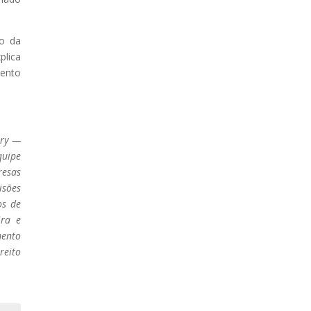
to da
plica
mento
ery —
quipe
resas
isões
os de
ira e
mento
reito