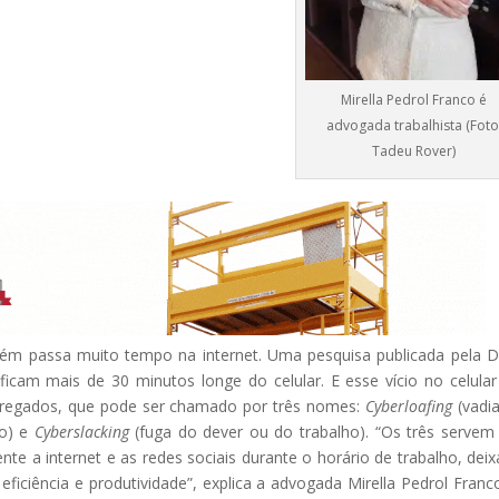
Mirella Pedrol Franco é
advogada trabalhista (Foto
Tadeu Rover)
bém passa muito tempo na internet. Uma pesquisa publicada pela Di
icam mais de 30 minutos longe do celular. E esse vício no celula
regados, que pode ser chamado por três nomes:
Cyberloafing
(vad
ro) e
Cyberslacking
(fuga do dever ou do trabalho). “Os três servem
te a internet e as redes sociais durante o horário de trabalho, dei
ficiência e produtividade”, explica a advogada Mirella Pedrol Franc