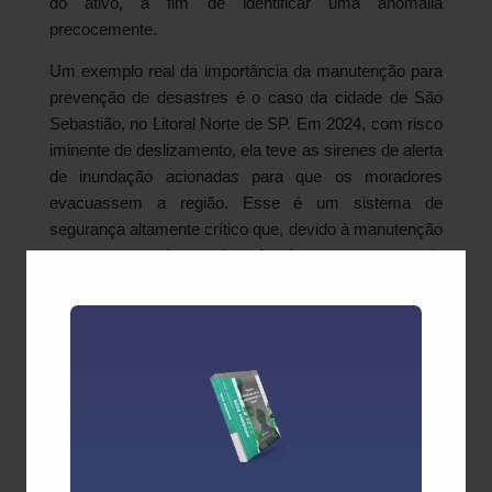
do ativo, a fim de identificar uma anomalia
precocemente.
Um exemplo real da importância da manutenção para
prevenção de desastres é o caso da cidade de São
Sebastião, no Litoral Norte de SP. Em 2024, com risco
iminente de deslizamento, ela teve as sirenes de alerta
de inundação acionadas para que os moradores
evacuassem a região. Esse é um sistema de
segurança altamente crítico que, devido à manutenção
constante, seguiu em pleno funcionamento e garantiu
a segurança para milhares de habitantes.
Tecnologias e capacitação
As manutenções preventiva e preditiva, apesar de
serem feitas por meio de mecanismos comuns, têm
sido aprimoradas com o uso de ferramentas digitais.
As principais tecnologias empregadas para cumprir as
ações necessárias são o CMMS/EAM, um sistema de