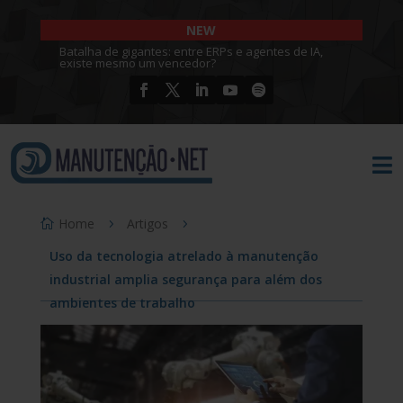
NEW
Batalha de gigantes: entre ERPs e agentes de IA,
existe mesmo um vencedor?

Home
Artigos
Uso da tecnologia atrelado à manutenção
industrial amplia segurança para além dos
ambientes de trabalho