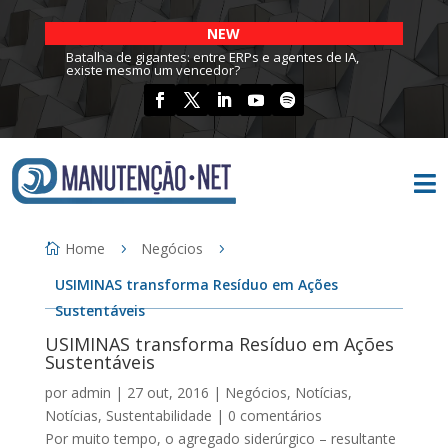
NEW
Batalha de gigantes: entre ERPs e agentes de IA,
existe mesmo um vencedor?

Home
Negócios
USIMINAS transforma Resíduo em Ações
Sustentáveis
USIMINAS transforma Resíduo em Ações
Sustentáveis
por
admin
|
27 out, 2016
|
Negócios
,
Notícias
,
Notícias
,
Sustentabilidade
|
0 comentários
Por muito tempo, o agregado siderúrgico – resultante