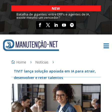
NEW
Batalha de gigantes: entre ERPs e agentes de IA,
existe mesmo um vencedor?

Home
Notícias
TIVIT lança solução apoiada em IA para atrair,
desenvolver e reter talentos