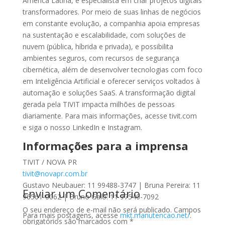
América Latina, é especialista em criar projetos digitais
transformadores. Por meio de suas linhas de negócios
em constante evolução, a companhia apoia empresas
na sustentação e escalabilidade, com soluções de
nuvem (pública, híbrida e privada), e possibilita
ambientes seguros, com recursos de segurança
cibernética, além de desenvolver tecnologias com foco
em Inteligência Artificial e oferecer serviços voltados à
automação e soluções SaaS. A transformação digital
gerada pela TIVIT impacta milhões de pessoas
diariamente. Para mais informações, acesse tivit.com
e siga o nosso LinkedIn e Instagram.
Informações para a imprensa
TIVIT / NOVA PR
tivit@novapr.com.br
Gustavo Neubauer: 11 99488-3747 | Bruna Pereira: 11
Enviar um Comentário
96561-0062 | Bruno Galo: 11 97540-7092
O seu endereço de e-mail não será publicado.
Campos
Para mais postagens, acesse
mkt.manutencao.net/
.
obrigatórios são marcados com
*