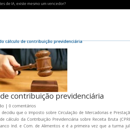
ntes de IA, existe mesmo um vencedor?
do cálculo de contribuição previdenciária
 de contribuição previdenciária
ção
|
0 comentários
J) decidiu que o Imposto sobre Circulação de Mercadorias e Prestaç
de cálculo da Contribuição Previdenciária sobre Receita Bruta (CPR
anco Ind. e Com. de Alimentos e é a primeira vez que a turma ju