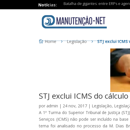
Batalha de gigantes: entre ERPs e age
Notícias:
Home
Legislação
STJ exclui ICMS 
STJ exclui ICMS do cálculo
por
admin
|
24 nov, 2017
|
Legislação
,
Legisla
A 1ª Turma do Superior Tribunal de Justiça (ST
Serviços (ICMS) não pode ser incluído na base 
tema foi analisado no processo da M. Dias Br