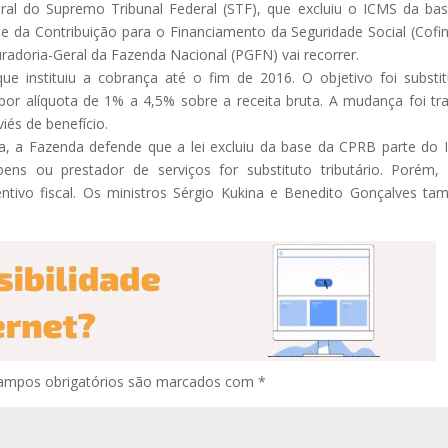
ral do Supremo Tribunal Federal (STF), que excluiu o ICMS da ba
 e da Contribuição para o Financiamento da Seguridade Social (Cofin
radoria-Geral da Fazenda Nacional (PGFN) vai recorrer.
que instituiu a cobrança até o fim de 2016. O objetivo foi substit
 por alíquota de 1% a 4,5% sobre a receita bruta. A mudança foi tr
iés de benefício.
a, a Fazenda defende que a lei excluiu da base da CPRB parte do
s ou prestador de serviços for substituto tributário. Porém,
ntivo fiscal. Os ministros Sérgio Kukina e Benedito Gonçalves t
ampos obrigatórios são marcados com
*