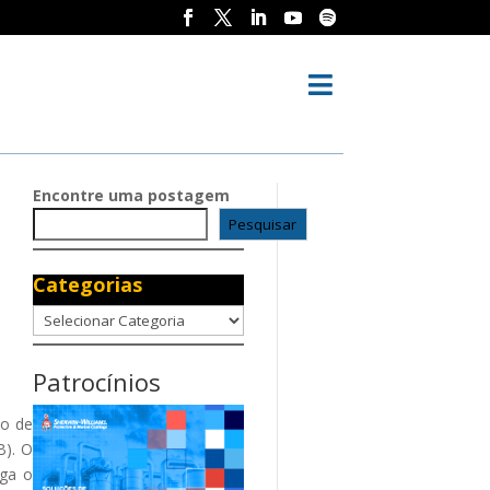

Encontre uma postagem
Pesquisar
Categorias
Categorias
Patrocínios
ão de
B). O
lga o