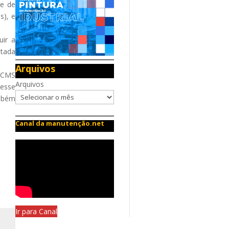
se de
s), e
uir a
atada
Arquivos
 ICMS
Arquivos
 esse
ambém
Canal da manutenção.net
Ir para Canal