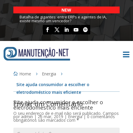
NEW
Batalha de gigantes: entre ERPs e agentes de IA,
existe mesmo um vencedor?

Home
Energia
Site ajuda consumidor a escolher o
eletrodoméstico mais eficiente
Site ajuda consumidor a escolher o
Enviar um Comentário
eletrodoméstico mais eficiente
O seu endereço de e-mail não será publicado.
Campos
por
admin
|
26 mar, 2019
|
Energia
|
0 comentários
obrigatórios são marcados com
*