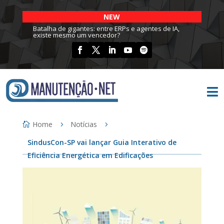
NEW
Batalha de gigantes: entre ERPs e agentes de IA,
existe mesmo um vencedor?

Home
Notícias
SindusCon-SP vai lançar Guia Interativo de
Eficiência Energética em Edificações