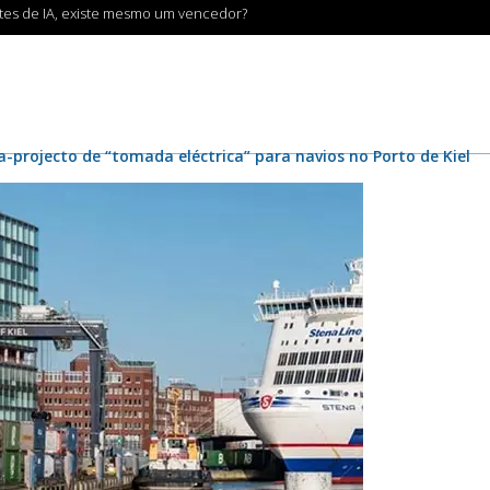
ntes de IA, existe mesmo um vencedor?
projecto de “tomada eléctrica” para navios no Porto de Kiel