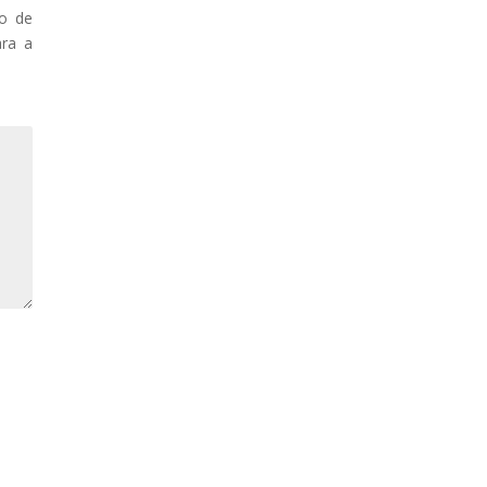
to de
ara a