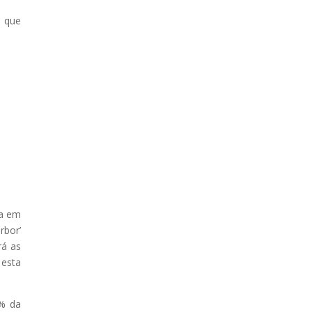
, que
ia em
rbor’
rá as
 esta
0% da