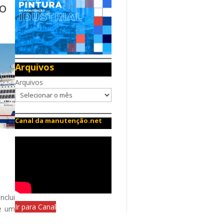
no
Arquivos
Arquivos
Canal da manutenção.net
nclui
Ir para Canal
 e um