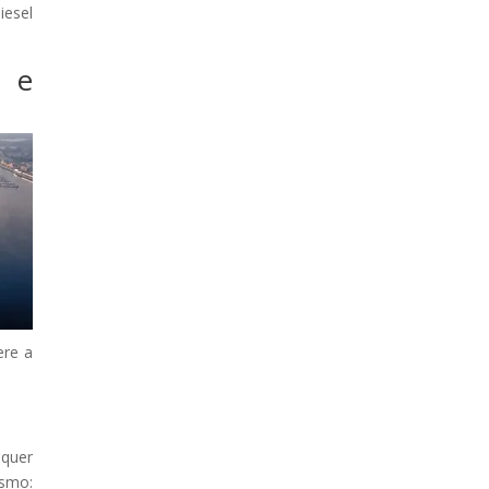
iesel
l e
ere a
 quer
esmo: