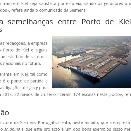
ntram em Kiel seja satisfeita por esta via, sendo os geradores a d
ados», refere ainda o comunicado da Siemens.
da semelhanças entre Porto de Kie
s
às redacções, a empresa
o Porto de Kiel e alguns
que este tipo de sistemas
 nacionais no futuro.
rante em Kiel, tal como
o é o ponto de partida e
ias ligações de
ferry
para
 2018, 32 navios de cruzeiro fizeram 174 escalas neste porto», ref
ção
tructure da Siemens Portugal salienta, neste âmbito, que a empresa
 do
shipping
e que este projecto é um dos bons exemplos disso m