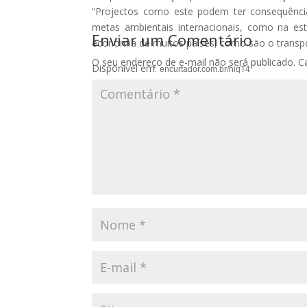
“Projectos como este podem ter consequênci
metas ambientais internacionais, como na est
Enviar um Comentário
economia de muitos países, como são o transpo
O seu endereço de e-mail não será publicado.
C
Disponível em:
encurtador.com.br/hiqT4