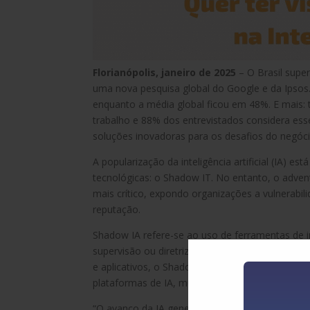
Florianópolis, janeiro de 2025
– O Brasil super
uma nova pesquisa global do Google e da Ipsos. 
enquanto a média global ficou em 48%. E mais: tr
trabalho e 88% dos entrevistados considera ess
soluções inovadoras para os desafios do negóci
A popularização da inteligência artificial (IA)
tecnológicas: o Shadow IT. No entanto, o advent
mais crítico, expondo organizações a vulnerab
reputação.
Shadow IA refere-se ao uso de ferramentas de int
supervisão ou diretrizes adequadas. Enquanto o 
e aplicativos, o Shadow IA adiciona uma nova 
plataformas de IA, muitas vezes sem que se co
“O avanço da IA generativa democratizou o aces