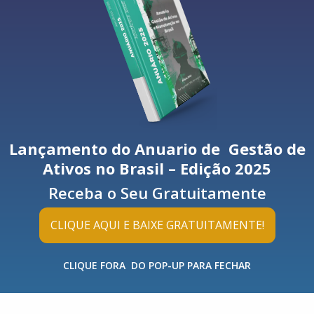
xão à internet pode utilizar modelos de linguagem avançados par
nvolver soluções complexas”, explica Rafael Oneda, diretor de Tecnolo
 cibersegurança, conectividade e data center.
tiva para elaborar um relatório estratégico. Ao fazer isso, ele pode
a servidores em outro país, sob legislações diferentes e sem qualque
e é o cenário clássico da Shadow IA, onde o desconhecimento cria um
Lançamento do Anuario de Gestão de
Ativos no Brasil – Edição 2025
enciais alimentados em plataformas de IA podem ser armazenados e
Receba o Seu Gratuitamente
as da ferramenta;
o o financeiro ou o governamental, o uso não autorizado de IA pod
CLIQUE AQUI E BAIXE GRATUITAMENTE!
w IA é invisível para a TI, não há como rastrear quem utilizou a
u quais decisões foram influenciadas por ela;
CLIQUE FORA DO POP-UP PARA FECHAR
ontrolado de IA pode criar portas de entrada para ataques, já que
s contra vulnerabilidades.