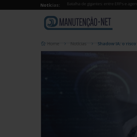
Batalha de gigantes: entre ERPs e age
Notícias:
Home
Notícias
Shadow IA: o risco 