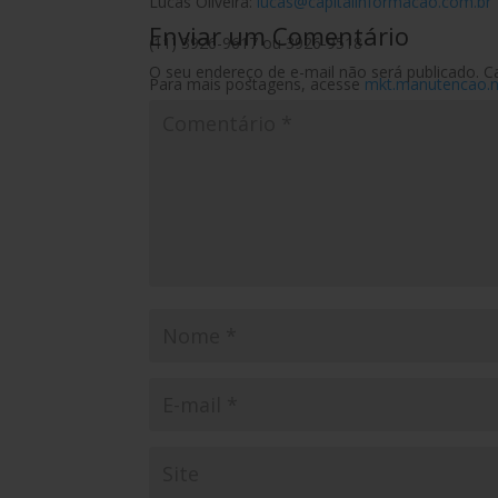
Lucas Oliveira:
lucas@capitalinformacao.com.br
Enviar um Comentário
(11) 3926-9617 ou 3926-9518
O seu endereço de e-mail não será publicado.
C
Para mais postagens, acesse
mkt.manutencao.n