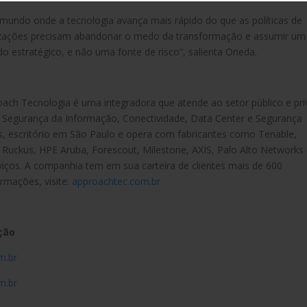
mundo onde a tecnologia avança mais rápido do que as políticas de
anizações precisam abandonar o medo da transformação e assumir um
do estratégico, e não uma fonte de risco”, salienta Oneda.
oach Tecnologia é uma integradora que atende ao setor público e pr
a Segurança da Informação, Conectividade, Data Center e Segurança
s, escritório em São Paulo e opera com fabricantes como Tenable,
s, Ruckus, HPE Aruba, Forescout, Milestone, AXIS, Palo Alto Networks
ços. A companhia tem em sua carteira de clientes mais de 600
ormações, visite:
approachtec.com.br
ação
m.br
m.br