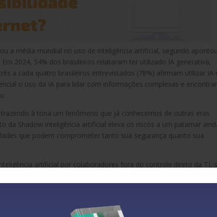
ou a média mundial no uso de inteligência artificial, segundo aponto
Em 2024, 54% dos brasileiros relataram ter utilizado IA generativa,
ês a cada quatro brasileiros entrevistados (78%) afirmam utilizar IA
encial o uso da IA para lidar com informações complexas e encontra
o.
 está trazendo à tona um fenômeno que já conhecemos de outras eras
o da Shadow inteligência artificial eleva os riscos a um patamar aind
ilidades que podem comprometer tanto sua segurança quanto sua
eligência artificial por colaboradores fora do controle direto da TI,
Shadow IT tradicional está ligado ao uso não autorizado de disposit
camada de complexidade: a manipulação de dados sensíveis em
mpreenda os riscos associados.
so a ferramentas que antes eram exclusivas de especialistas. Hoje,