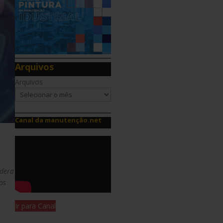
Arquivos
Arquivos
Canal da manutenção.net
idera
os
Ir para Canal