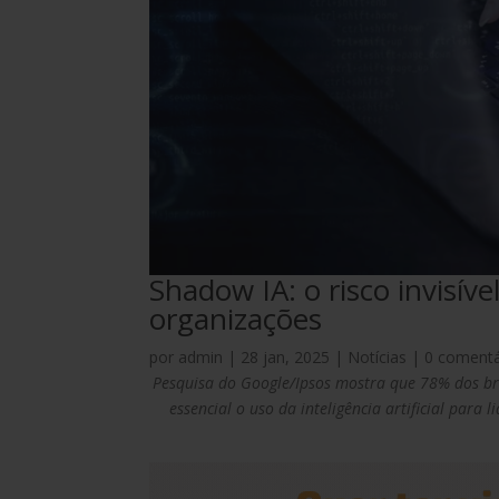
Shadow IA: o risco invisível
organizações
por
admin
|
28 jan, 2025
|
Notícias
|
0 comentá
Pesquisa do Google/Ipsos mostra que 78% dos bra
essencial o uso da inteligência artificial par