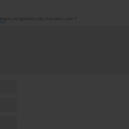
ampos obrigatórios são marcados com
*
et/
.