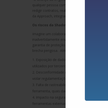
qualquer pessoa com um computador e uma cone
redigir contratos, realizar análises ou até dese
da Approach, integradora de soluções de TI para
Os riscos da Shadow IA
Imagine um colaborador utilizando uma IA genera
inadvertidamente enviar dados confidenciais par
garantia de proteção ou confidencialidade. Est
brecha perigosa. Além disso, podemos citar:
Exposição de dados sensíveis: Dados confid
utilizados por terceiros, dependendo das polític
Desconformidade regulatória: Em setores com
violar regulamentações locais e internacionais;
Falta de rastreabilidade: Como o uso da Shado
ferramenta, quais dados foram compartilhados o
Impacto na segurança cibernética: O uso desc
ferramentas externas podem não estar protegida