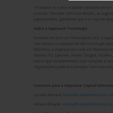
“A Shadow IA é uma realidade inevitável em um 
controle. Para lidar com esse desafio, as org
papel proativo, garantindo que a IA seja um alia
Sobre a Approach Tecnologia
Fundada em 2016 em Florianópolis (SC), a Appr
com serviços e soluções de alta tecnologia par
Eletrônica. A empresa tem sede em Florianópoli
Nutanix, F5, Cyberark, Veeam, Exagrid, Parallel
outros que complementam suas soluções e servi
organizações públicas e privadas. Para mais inf
Contatos para a imprensa: Capital Inform
Luciane Bernardi:
luciane@capitalinformacao.co
Adriana Athayde:
adriana@capitalinformacao.co