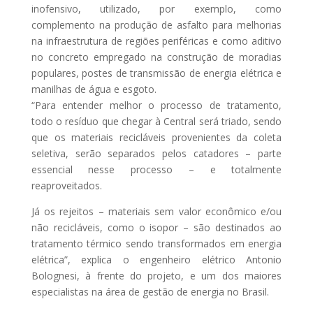
inofensivo, utilizado, por exemplo, como
complemento na produção de asfalto para melhorias
na infraestrutura de regiões periféricas e como aditivo
no concreto empregado na construção de moradias
populares, postes de transmissão de energia elétrica e
manilhas de água e esgoto.
“Para entender melhor o processo de tratamento,
todo o resíduo que chegar à Central será triado, sendo
que os materiais recicláveis provenientes da coleta
Lançame
seletiva, serão separados pelos catadores – parte
essencial nesse processo – e totalmente
nto do
reaproveitados.
Anuario
de
Já os rejeitos – materiais sem valor econômico e/ou
não recicláveis, como o isopor – são destinados ao
Gestão de
tratamento térmico sendo transformados em energia
Ativos no
elétrica”, explica o engenheiro elétrico Antonio
Brasil –
Bolognesi, à frente do projeto, e um dos maiores
Edição
especialistas na área de gestão de energia no Brasil.
2025