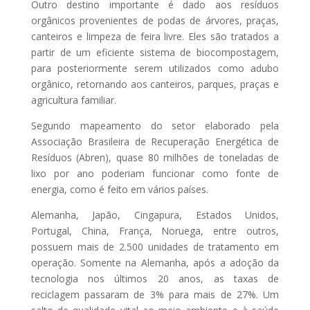
Outro destino importante é dado aos resíduos
orgânicos provenientes de podas de árvores, praças,
canteiros e limpeza de feira livre. Eles são tratados a
Receba o Seu
partir de um eficiente sistema de biocompostagem,
Gratuitamente
para posteriormente serem utilizados como adubo
orgânico, retornando aos canteiros, parques, praças e
agricultura familiar.
CLIQUE AQUI E BAIXE
Segundo mapeamento do setor elaborado pela
GRATUITAMENTE!
Associação Brasileira de Recuperação Energética de
Resíduos (Abren), quase 80 milhões de toneladas de
lixo por ano poderiam funcionar como fonte de
CLIQUE FORA DO POP-UP PARA FECHAR
energia, como é feito em vários países.
Alemanha, Japão, Cingapura, Estados Unidos,
Portugal, China, França, Noruega, entre outros,
possuem mais de 2.500 unidades de tratamento em
operação. Somente na Alemanha, após a adoção da
tecnologia nos últimos 20 anos, as taxas de
reciclagem passaram de 3% para mais de 27%. Um