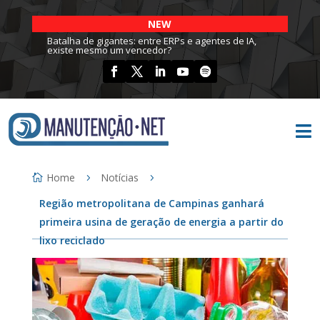
NEW
Batalha de gigantes: entre ERPs e agentes de IA,
existe mesmo um vencedor?

Home
Notícias
Região metropolitana de Campinas ganhará
primeira usina de geração de energia a partir do
lixo reciclado