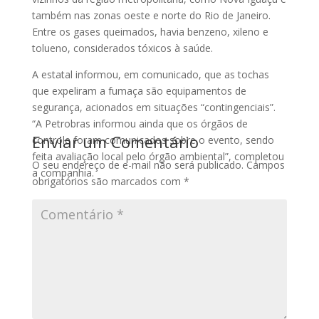
também nas zonas oeste e norte do Rio de Janeiro.
Entre os gases queimados, havia benzeno, xileno e
tolueno, considerados tóxicos à saúde.
A estatal informou, em comunicado, que as tochas
que expeliram a fumaça são equipamentos de
segurança, acionados em situações “contingenciais”.
“A Petrobras informou ainda que os órgãos de
Enviar um Comentário
controle foram comunicados sobre o evento, sendo
feita avaliação local pelo órgão ambiental”, completou
O seu endereço de e-mail não será publicado.
Campos
a companhia.
obrigatórios são marcados com
*