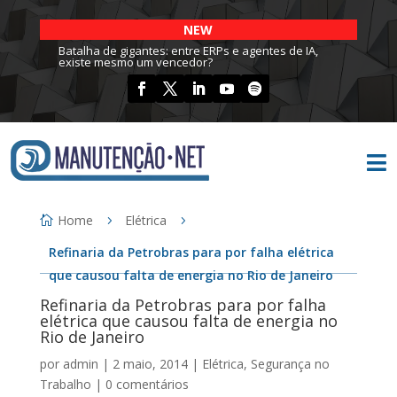
NEW
Batalha de gigantes: entre ERPs e agentes de IA,
existe mesmo um vencedor?

Home
Elétrica
Refinaria da Petrobras para por falha elétrica
que causou falta de energia no Rio de Janeiro
Refinaria da Petrobras para por falha
elétrica que causou falta de energia no
Rio de Janeiro
por
admin
|
2 maio, 2014
|
Elétrica
,
Segurança no
Trabalho
|
0 comentários