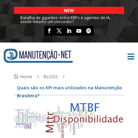
NEW
Batalha de gigantes: entre ERPs e agentes de IA,
existe mesmo um vencedor?

Home
BLOGS
Quais são os KPI mais utilizados na Manutenção
Brasileira?