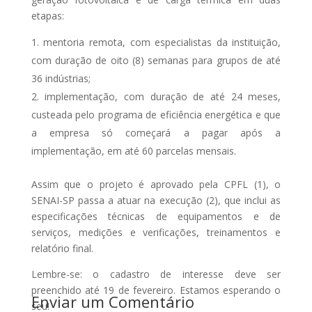
etapas:
mentoria remota, com especialistas da instituição,
com duração de oito (8) semanas para grupos de até
36 indústrias;
implementação, com duração de até 24 meses,
custeada pelo programa de eficiência energética e que
a empresa só começará a pagar após a
implementação, em até 60 parcelas mensais.
Assim que o projeto é aprovado pela CPFL (1), o
Lançame
SENAI-SP passa a atuar na execução (2), que inclui as
nto do
especificações técnicas de equipamentos e de
Anuario
serviços, medições e verificações, treinamentos e
de
relatório final.
Gestão de
Lembre-se: o cadastro de interesse deve ser
Ativos no
preenchido até 19 de fevereiro. Estamos esperando o
Enviar um Comentário
Brasil –
seu!