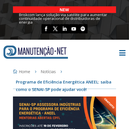
NEW
Briskcom lança solução via satélite para aumentar
continuidade operacional de distribuidoras de
energia

Home
Notícias
Programa de Eficiência Energética ANEEL: saiba
como o SENAI-SP pode ajudar você!