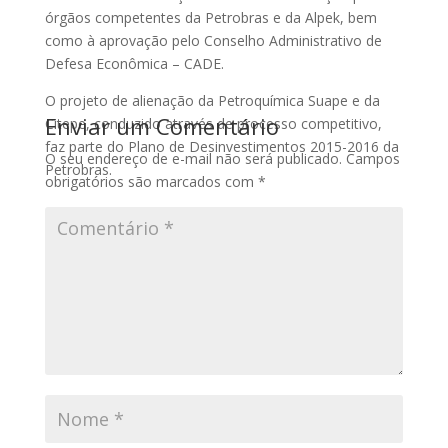
órgãos competentes da Petrobras e da Alpek, bem
como à aprovação pelo Conselho Administrativo de
Defesa Econômica – CADE.
O projeto de alienação da Petroquímica Suape e da
Enviar um Comentário
Citepe, conduzido através de processo competitivo,
faz parte do Plano de Desinvestimentos 2015-2016 da
O seu endereço de e-mail não será publicado.
Campos
Petrobras.
obrigatórios são marcados com
*