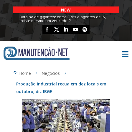
NEW
Batalha de gigantes: entre ERPs e agentes de IA,
existe mesmo um vencedor?

Home
Negócios
Produção industrial recua em dez locais em
outubro, diz IBGE