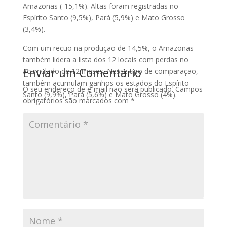
Amazonas (-15,1%). Altas foram registradas no
Espírito Santo (9,5%), Pará (5,9%) e Mato Grosso
(3,4%).
Com um recuo na produção de 14,5%, o Amazonas
também lidera a lista dos 12 locais com perdas no
Enviar um Comentário
acumulado de 12 meses. Nesse tipo de comparação,
também acumulam ganhos os estados do Espírito
O seu endereço de e-mail não será publicado.
Campos
Santo (9,9%), Pará (5,6%) e Mato Grosso (4%).
obrigatórios são marcados com
*