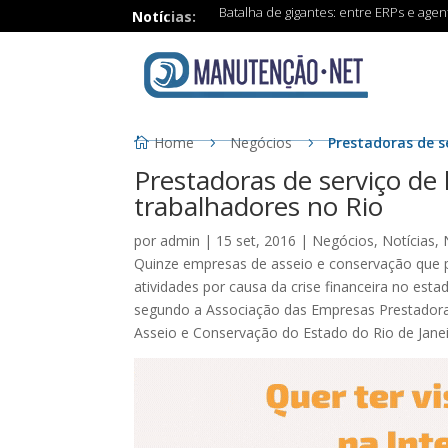
Batalha de gigantes: entre ERPs e age
Notícias:
Home
Negócios
Prestadoras de s
Prestadoras de serviço de
trabalhadores no Rio
por
admin
|
15 set, 2016
|
Negócios
,
Notícias
,
Quinze empresas de asseio e conservação que p
atividades por causa da crise financeira no est
segundo a Associação das Empresas Prestadoras
Asseio e Conservação do Estado do Rio de Janei