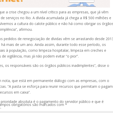
que a crise chegou a um nível crítico para as empresas, que já vêm
de serviços no Rio. A dívida acumulada já chega a R$ 500 milhões e
ivemos a cultura do calote público e não há como obrigar os órgão
dimplência”, afirmou.
os pedidos de renegociação de dívidas vêm se arrastando desde 201
há mais de um ano. Ainda assim, durante todo esse período, os
ais à população, como limpeza hospitalar, limpeza em creches e
de vigilância, mas já não podem evitar “o pior”.
s, os responsáveis são os órgãos públicos inadimplentes”, disse o
em nota, que está em permanente diálogo com as empresas, com o
cias. “A pasta se esforça para reunir recursos que permitam o paga
recursos em caixa”.
prioridade absoluta é o pagamento do servidor público e que é
ampos obrigatórios são marcados com
*
.