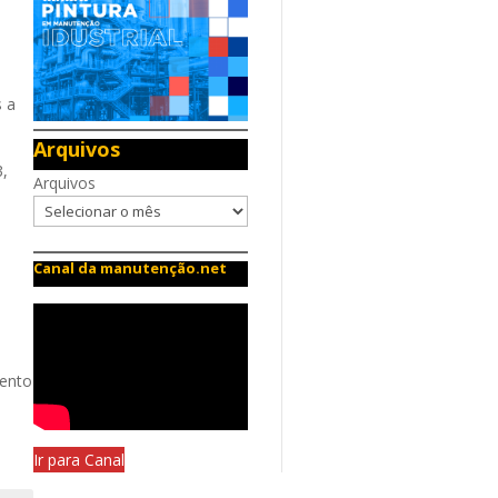
s a
Arquivos
3,
Arquivos
Canal da manutenção.net
mento
Ir para Canal