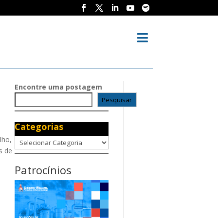

Encontre uma postagem
Pesquisar
Categorias
lho,
Categorias
s de
Patrocínios