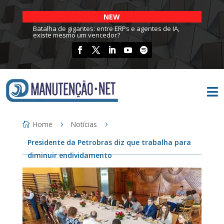
NEW
Batalha de gigantes: entre ERPs e agentes de IA,
existe mesmo um vencedor?

Home
Notícias
Presidente da Petrobras diz que trabalha para
diminuir endividamento