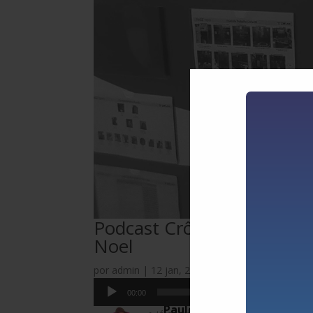
Podcast Crônicas do Chão 
Noel
por
admin
|
12 jan, 2023
|
PodCast
|
1 coment
Tocador
00:00
de
Paulo Walter
on 12/01/2023 