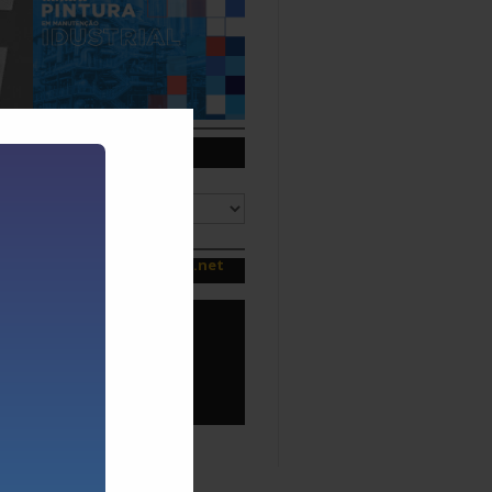
Arquivos
Arquivos
Canal da manutenção.net
pai
Ir para Canal