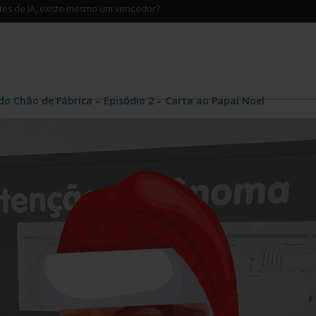
ntes de IA, existe mesmo um vencedor?
do Chão de Fábrica – Episódio 2 – Carta ao Papai Noel