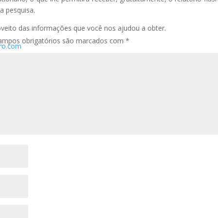
na pesquisa.
veito das informações que você nos ajudou a obter.
ampos obrigatórios são marcados com
*
pro.com