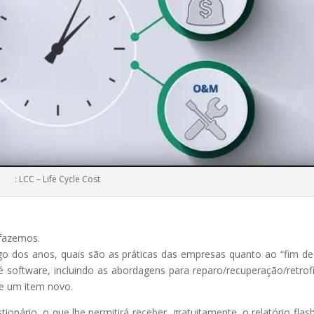
: LCC – Life Cycle Cost
 fazemos.
go dos anos, quais são as práticas das empresas quanto ao “fim de
até software, incluindo as abordagens para reparo/recuperação/retrofi
e um item novo.
onário, o que lhe permitirá receber, gratuitamente, o relatório flas