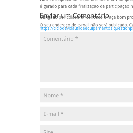
é gerado para cada finalização de participação 
Enviar um Comentário
Obrigado por colaborar conosco e faça bom pro
O seu endereço de e-mail não será publicado.
C
https://ciclodevidautildeequipamentos.question