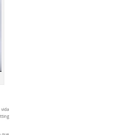
 vida
tting
h que