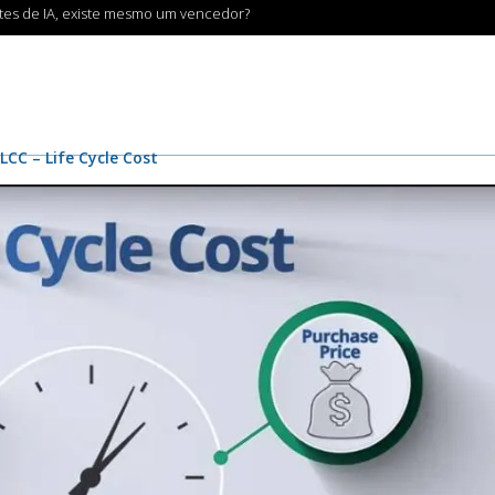
ntes de IA, existe mesmo um vencedor?
LCC – Life Cycle Cost