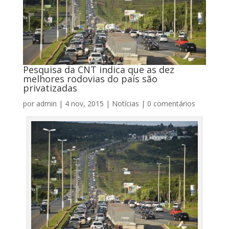
Pesquisa da CNT indica que as dez
melhores rodovias do país são
privatizadas
por
admin
|
4 nov, 2015
|
Notícias
|
0 comentários