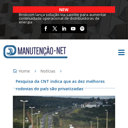
NEW
Briskcom lança solução via satélite para aumentar
continuidade operacional de distribuidoras de
energia

Home
Notícias
Pesquisa da CNT indica que as dez melhores
rodovias do país são privatizadas