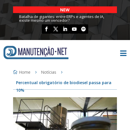
NEW
Batalha de gigantes: entre ERPs e agentes de IA,
existe mesmo um vencedor?

Home
Notícias
Percentual obrigatório de biodiesel passa para
10%