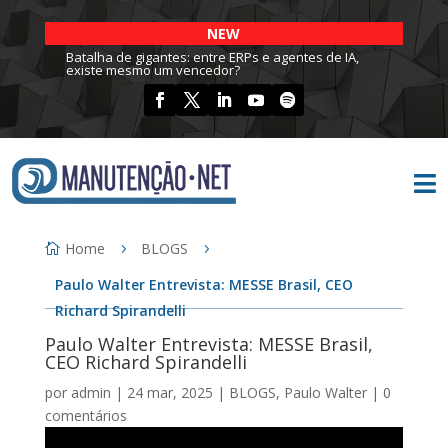
NEW
Batalha de gigantes: entre ERPs e agentes de IA,
existe mesmo um vencedor?

Home
BLOGS
Paulo Walter Entrevista: MESSE Brasil, CEO
Richard Spirandelli
Paulo Walter Entrevista: MESSE Brasil,
CEO Richard Spirandelli
por
admin
|
24 mar, 2025
|
BLOGS
,
Paulo Walter
|
0
comentários