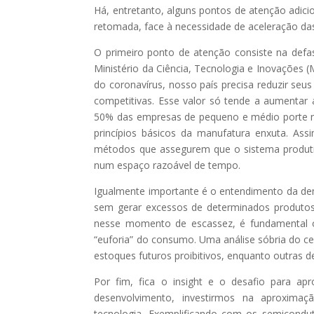
Há, entretanto, alguns pontos de atenção adicio
retomada, face à necessidade de aceleração das
O primeiro ponto de atenção consiste na def
Ministério da Ciência, Tecnologia e Inovações 
do coronavírus, nosso país precisa reduzir se
competitivas. Esse valor só tende a aumentar
50% das empresas de pequeno e médio porte 
princípios básicos da manufatura enxuta. As
métodos que assegurem que o sistema produti
num espaço razoável de tempo.
Igualmente importante é o entendimento da de
sem gerar excessos de determinados produto
nesse momento de escassez, é fundamental o
“euforia” do consumo. Uma análise sóbria do c
estoques futuros proibitivos, enquanto outras 
Por fim, fica o insight e o desafio para 
desenvolvimento, investirmos na aproxima
tecnologia. Exemplificando com os semicond