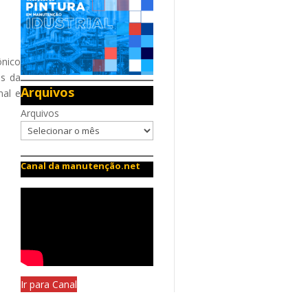
ônico
os da
Arquivos
al e
Arquivos
Canal da manutenção.net
Ir para Canal