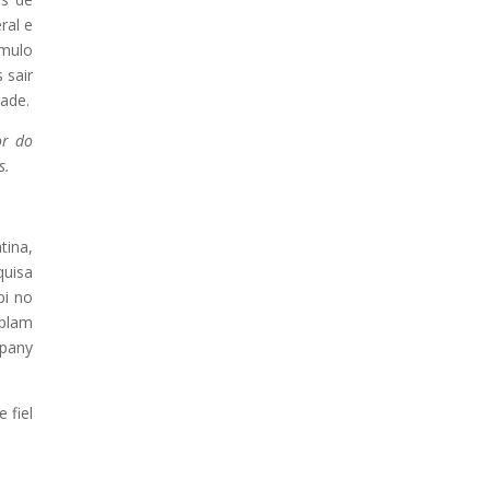
ral e
mulo
 sair
dade.
or do
s.
tina,
uisa
pi no
mplam
mpany
 fiel