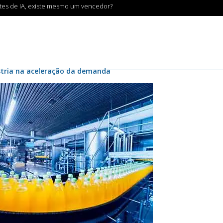
ntes de IA, existe mesmo um vencedor?
stria na aceleração da demanda