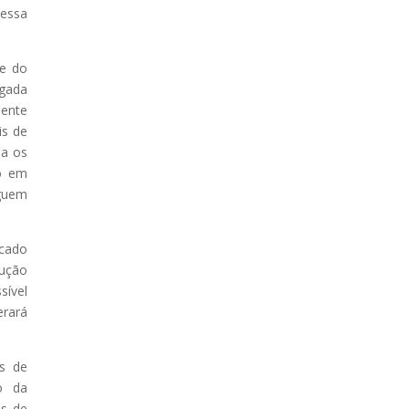
nessa
te do
egada
mente
is de
da os
do em
aguem
rcado
dução
sível
erará
es de
o da
as de