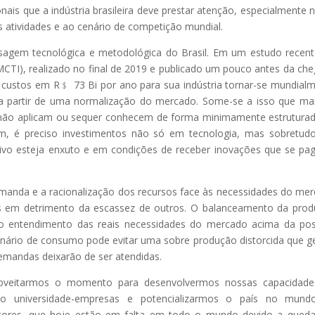
nais que a indústria brasileira deve prestar atenção, especialmente 
 atividades e ao cenário de competição mundial.
asagem tecnológica e metodológica do Brasil. Em um estudo recen
(MCTI), realizado no final de 2019 e publicado um pouco antes da ch
us custos em R﹩ 73 Bi por ano para sua indústria tornar-se mundial
 a partir de uma normalização do mercado. Some-se a isso que ma
não aplicam ou sequer conhecem de forma minimamente estrutura
sim, é preciso investimentos não só em tecnologia, mas sobretu
vo esteja enxuto e em condições de receber inovações que se p
manda e a racionalização dos recursos face às necessidades do me
s em detrimento da escassez de outros. O balanceamento da pro
 entendimento das reais necessidades do mercado acima da pos
enário de consumo pode evitar uma sobre produção distorcida que g
demandas deixarão de ser atendidas.
aproveitarmos o momento para desenvolvermos nossas capacidad
ção universidade-empresas e potencializarmos o país no mund
utores, que hoje estão em falta em todo o mundo devido a qued