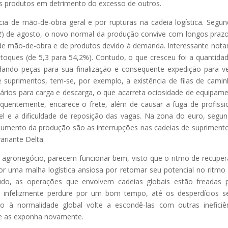
os produtos em detrimento do excesso de outros.
ia de mão-de-obra geral e por rupturas na cadeia logística. Segu
t
) de agosto, o novo normal da produção convive com longos praz
e mão-de-obra e de produtos devido à demanda. Interessante nota
oques (de 5,3 para 54,2%). Contudo, o que cresceu foi a quantida
ando peças para sua finalização e consequente expedição para v
e suprimentos, tem-se, por exemplo, a existência de filas de cami
iários para carga e descarga, o que acarreta ociosidade de equipam
quentemente, encarece o frete, além de causar a fuga de profissi
l e a dificuldade de reposição das vagas. Na zona do euro, segu
aumento da produção são as interrupções nas cadeias de supriment
riante Delta.
 o agronegócio, parecem funcionar bem, visto que o ritmo de recupe
uma malha logística ansiosa por retomar seu potencial no ritmo 
do, as operações que envolvem cadeias globais estão freadas 
o infelizmente perdure por um bom tempo, até os desperdícios 
no à normalidade global volte a escondê-las com outras ineficiê
a e as exponha novamente.