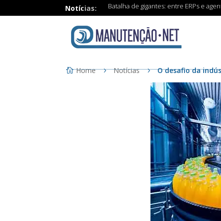
Batalha de gigantes: entre ERPs e age
Notícias:
Home
Notícias
O desafio da indú