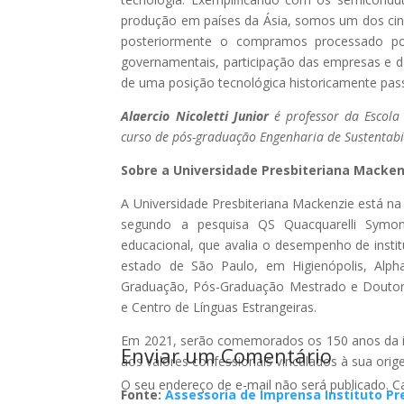
produção em países da Ásia, somos um dos cinc
posteriormente o compramos processado por
governamentais, participação das empresas e 
de uma posição tecnológica historicamente passi
Alaercio Nicoletti Junior
é professor da Escola
curso de pós-graduação Engenharia de Sustentabi
Sobre a Universidade Presbiteriana Macken
A Universidade Presbiteriana Mackenzie está na 
segundo a pesquisa QS Quacquarelli Symond
educacional, que avalia o desempenho de insti
estado de São Paulo, em Higienópolis, Alph
Graduação, Pós-Graduação Mestrado e Doutora
e Centro de Línguas Estrangeiras.
Em 2021, serão comemorados os 150 anos da inst
Enviar um Comentário
aos valores confessionais vinculados à sua orige
O seu endereço de e-mail não será publicado.
C
Fonte:
Assessoria de Imprensa Instituto P