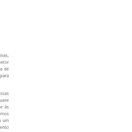
ivas,
setor
da de
 para
essas
quase
ce às
damos
am um
mento