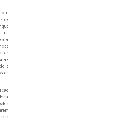
ndo o
os de
r que
de de
enda.
nhões
entos
onais
ndo a
os de
ração
local
pelos
serem
ncias