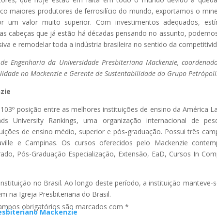
o maiores produtores de ferrosilício do mundo, exportamos o mine
 um valor muito superior. Com investimentos adequados, estí
das cabeças que já estão há décadas pensando no assunto, podemos
va e remodelar toda a indústria brasileira no sentido da competitivi
 de Engenharia da Universidade Presbiteriana Mackenzie, coordenad
lidade no Mackenzie e Gerente de Sustentabilidade do Grupo Petrópoli
zie
103º posição entre as melhores instituições de ensino da América La
s University Rankings, uma organização internacional de pesq
tuições de ensino médio, superior e pós-graduação. Possui três cam
aville e Campinas. Os cursos oferecidos pelo Mackenzie conte
do, Pós-Graduação Especialização, Extensão, EaD, Cursos In Co
ituição no Brasil. Ao longo deste período, a instituição manteve-se
m na Igreja Presbiteriana do Brasil.
ampos obrigatórios são marcados com
*
resbiteriano Mackenzie