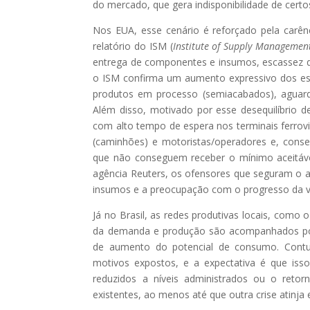
do mercado, que gera indisponibilidade de cert
Nos EUA, esse cenário é reforçado pela carênc
relatório do ISM (
Institute of Supply Managemen
entrega de componentes e insumos, escassez d
o ISM confirma um aumento expressivo dos est
produtos em processo (semiacabados), aguard
Além disso, motivado por esse desequilíbrio d
com alto tempo de espera nos terminais ferrov
(caminhões) e motoristas/operadores e, conse
que não conseguem receber o mínimo aceitáve
agência Reuters, os ofensores que seguram o 
insumos e a preocupação com o progresso da va
Já no Brasil, as redes produtivas locais, como
da demanda e produção são acompanhados por 
de aumento do potencial de consumo. Contu
motivos expostos, e a expectativa é que iss
reduzidos a níveis administrados ou o retor
existentes, ao menos até que outra crise atinj