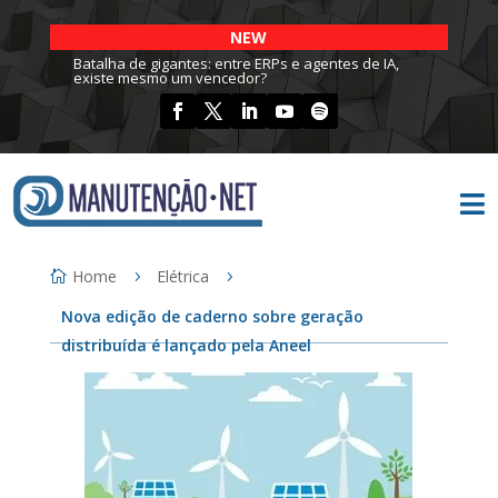
NEW
Batalha de gigantes: entre ERPs e agentes de IA,
existe mesmo um vencedor?

Home
Elétrica
Nova edição de caderno sobre geração
distribuída é lançado pela Aneel