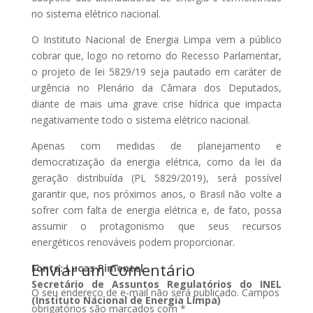
no sistema elétrico nacional.
O Instituto Nacional de Energia Limpa vem a público
cobrar que, logo no retorno do Recesso Parlamentar,
o projeto de lei 5829/19 seja pautado em caráter de
urgência no Plenário da Câmara dos Deputados,
diante de mais uma grave crise hídrica que impacta
negativamente todo o sistema elétrico nacional.
Apenas com medidas de planejamento e
democratização da energia elétrica, como da lei da
geração distribuída (PL 5829/2019), será possível
garantir que, nos próximos anos, o Brasil não volte a
sofrer com falta de energia elétrica e, de fato, possa
assumir o protagonismo que seus recursos
energéticos renováveis podem proporcionar.
Enviar um Comentário
Fonte: Lucas Pimentel
Secretário de Assuntos Regulatórios do INEL
O seu endereço de e-mail não será publicado.
Campos
(Instituto Nacional de Energia Limpa)
obrigatórios são marcados com
*