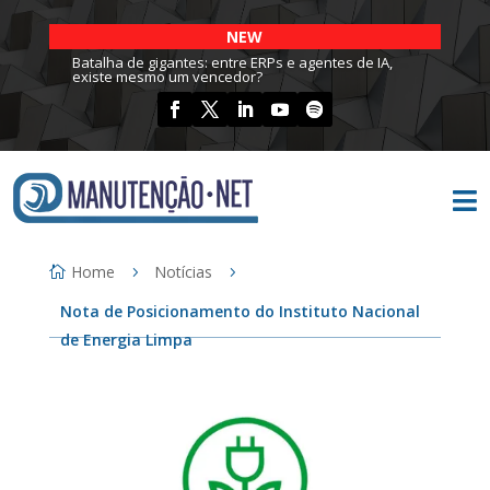
NEW
Batalha de gigantes: entre ERPs e agentes de IA,
existe mesmo um vencedor?

Home
Notícias
Nota de Posicionamento do Instituto Nacional
de Energia Limpa