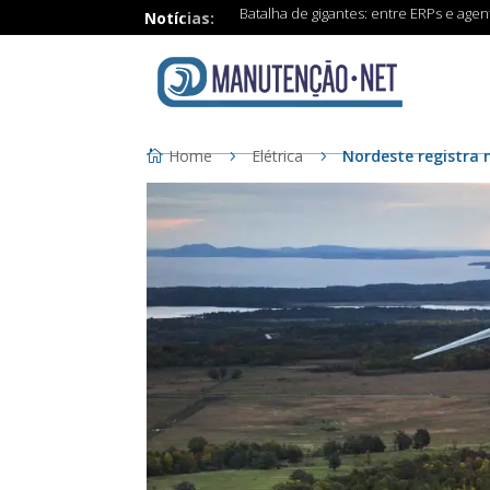
Batalha de gigantes: entre ERPs e age
Notícias:
Home
Elétrica
Nordeste registra 