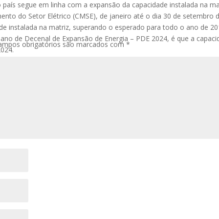
o país segue em linha com a expansão da capacidade instalada na ma
nto do Setor Elétrico (CMSE), de janeiro até o dia 30 de setembro 
e instalada na matriz, superando o esperado para todo o ano de 2
lano de Decenal de Expansão de Energia – PDE 2024, é que a capaci
ampos obrigatórios são marcados com
*
2024.