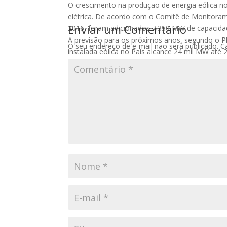
O crescimento na produção de energia eólica n
elétrica. De acordo com o Comitê de Monitorame
Enviar um Comentário
2016, foram adicionados 7.350 MW de capacidad
A previsão para os próximos anos, segundo o P
O seu endereço de e-mail não será publicado.
C
instalada eólica no País alcance 24 mil MW até 