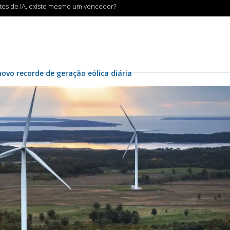
ntes de IA, existe mesmo um vencedor?
novo recorde de geração eólica diária