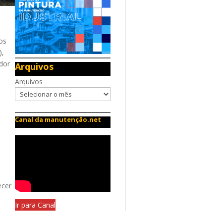
os
),
dor
Arquivos
Arquivos
Canal da manutenção.net
ecer
Ir para Canal