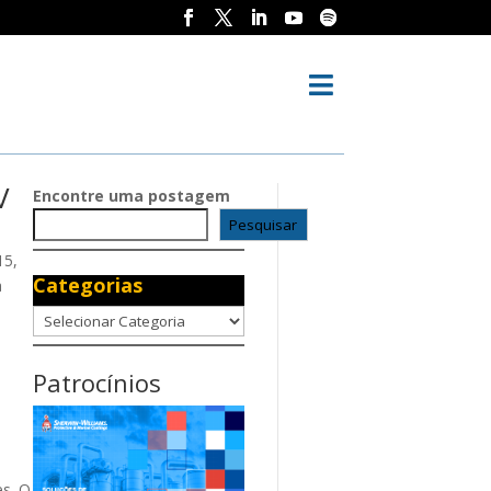

V
Encontre uma postagem
Pesquisar
15,
Categorias
a
Categorias
Patrocínios
es. O