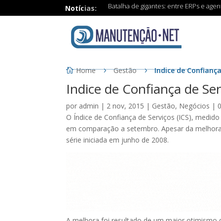
Batalha de gigantes: entre ERPs e age
Notícias:
Home
Gestão
Indice de Confianç
Indice de Confiança de Se
por
admin
|
2 nov, 2015
|
Gestão
,
Negócios
|
O Índice de Confiança de Serviços (ICS), medid
em comparação a setembro. Apesar da melhora,
série iniciada em junho de 2008.
A melhora foi resultado de um maior otimismo 