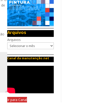
a de
Arquivos
não
Arquivos
Canal da manutenção.net
Ir para Canal