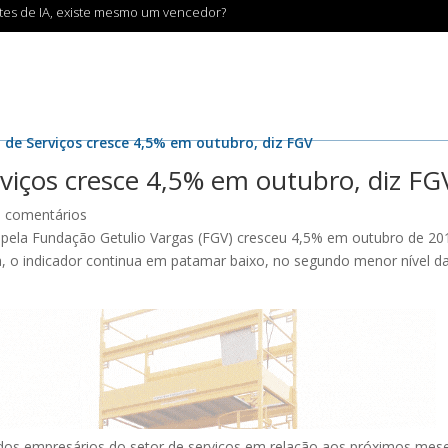
ntes de IA, existe mesmo um vencedor?
a de Serviços cresce 4,5% em outubro, diz FGV
rviços cresce 4,5% em outubro, diz FG
0 comentários
o pela Fundação Getulio Vargas (FGV) cresceu 4,5% em outubro de 20
 o indicador continua em patamar baixo, no segundo menor nível d
dos empresários do setor de serviços em relação aos próximos mes