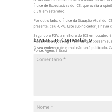
Índice de Expectativas do ICS, que avalia a op
6,3% em setembro.
Por outro lado, o Índice da Situação Atual do 
presente, caiu 4,7%. Este subindicador já havi
Segundo a FGV, a melhora do ICS em outubro é 
Enviar um Comentário
mostra alterações significativas que possam s
O seu endereço de e-mail não será publicado.
C
Fonte: Agencia Brasil