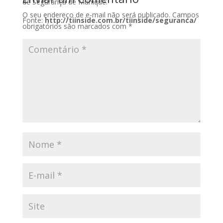
de Segurança de Munique.
O seu endereço de e-mail não será publicado.
Campos
Fonte:
http://tiinside.com.br/tiinside/seguranca/
obrigatórios são marcados com
*