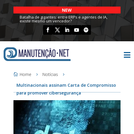
NEW
Batalha de gigantes: entre ERPs e agentes de IA,
existe mesmo um vencedor?

Home
Notícias
Multinacionais assinam Carta de Compromisso
para promover cibersegurança