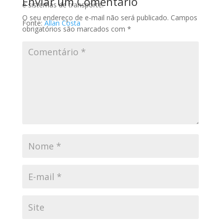
Enviar um Comentário
e sistemas de transporte.
O seu endereço de e-mail não será publicado.
Campos
Fonte:
Allan Costa
obrigatórios são marcados com
*