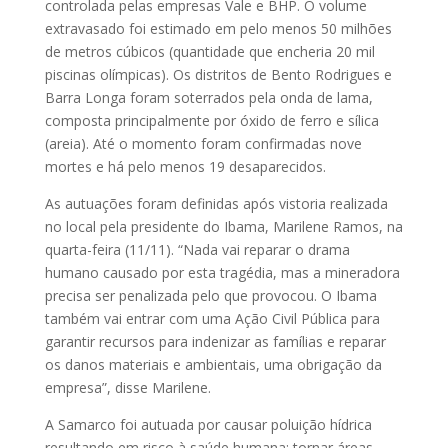
controlada pelas empresas Vale e BHP. O volume
extravasado foi estimado em pelo menos 50 milhões
de metros cúbicos (quantidade que encheria 20 mil
piscinas olímpicas). Os distritos de Bento Rodrigues e
Barra Longa foram soterrados pela onda de lama,
composta principalmente por óxido de ferro e sílica
(areia). Até o momento foram confirmadas nove
mortes e há pelo menos 19 desaparecidos.
As autuações foram definidas após vistoria realizada
no local pela presidente do Ibama, Marilene Ramos, na
quarta-feira (11/11). “Nada vai reparar o drama
humano causado por esta tragédia, mas a mineradora
precisa ser penalizada pelo que provocou. O Ibama
também vai entrar com uma Ação Civil Pública para
garantir recursos para indenizar as famílias e reparar
os danos materiais e ambientais, uma obrigação da
empresa”, disse Marilene.
A Samarco foi autuada por causar poluição hídrica
resultando em risco à saúde humana; tornar áreas