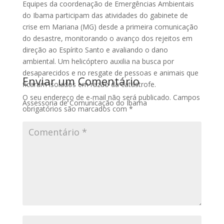
Equipes da coordenação de Emergências Ambientais
do Ibama participam das atividades do gabinete de
crise em Mariana (MG) desde a primeira comunicação
do desastre, monitorando o avanço dos rejeitos em
direção ao Espírito Santo e avaliando o dano
ambiental. Um helicóptero auxilia na busca por
desaparecidos e no resgate de pessoas e animais que
Enviar um Comentário
ficaram isolados em razão da catástrofe.
O seu endereço de e-mail não será publicado.
Campos
Assessoria de Comunicação do Ibama
obrigatórios são marcados com
*