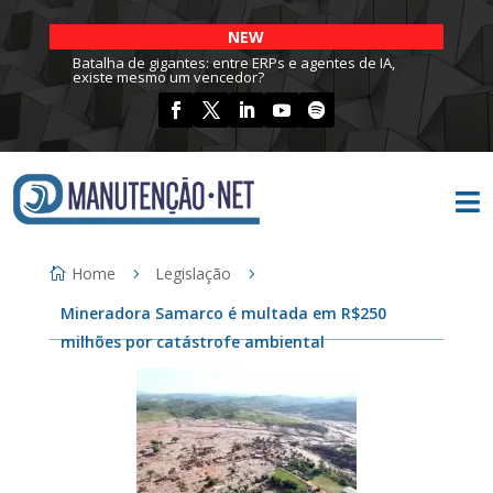
NEW
Batalha de gigantes: entre ERPs e agentes de IA,
existe mesmo um vencedor?

Home
Legislação
Mineradora Samarco é multada em R$250
milhões por catástrofe ambiental