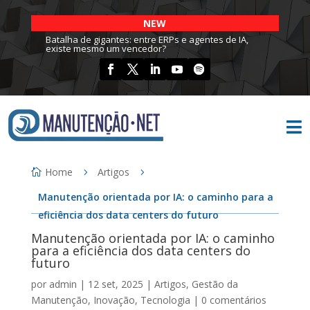
NEW
Batalha de gigantes: entre ERPs e agentes de IA,
existe mesmo um vencedor?

Home
Artigos
Manutenção orientada por IA: o caminho para a
eficiência dos data centers do futuro
Manutenção orientada por IA: o caminho
para a eficiência dos data centers do
futuro
por
admin
|
12 set, 2025
|
Artigos
,
Gestão da
Manutenção
,
Inovação
,
Tecnologia
|
0 comentários