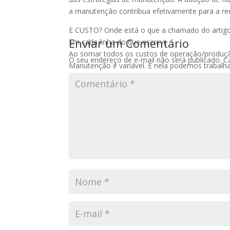
a manutenção contribua efetivamente para a re
E CUSTO? Onde está o que a chamado do artig
Enviar um Comentário
Em cada linha do que escrevi.
Ao somar todos os custos de operação/produçã
O seu endereço de e-mail não será publicado.
C
Manutenção é variável. E nela podemos trabalha