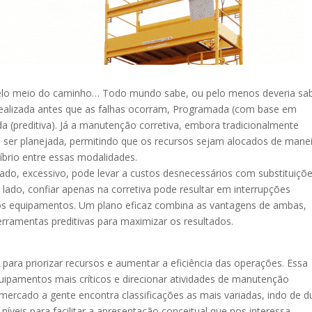
 pelo meio do caminho… Todo mundo sabe, ou pelo menos deveria sab
realizada antes que as falhas ocorram, Programada (com base em
a (preditiva). Já a manutenção corretiva, embora tradicionalmente
ser planejada, permitindo que os recursos sejam alocados de mane
líbrio entre essas modalidades.
o, excessivo, pode levar a custos desnecessários com substituiçõ
 lado, confiar apenas na corretiva pode resultar em interrupções
dos equipamentos. Um plano eficaz combina as vantagens de ambas,
 ferramentas preditivas para maximizar os resultados.
 para priorizar recursos e aumentar a eficiência das operações. Essa
ipamentos mais críticos e direcionar atividades de manutenção
mercado a gente encontra classificações as mais variadas, indo de d
3 níveis para facilitar a apresentação conceitual que nos interessa.