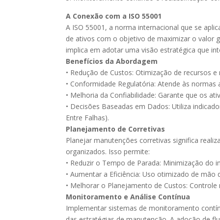
A Conexão com a ISO 55001
A ISO 55001, a norma internacional que se aplic
de ativos com o objetivo de maximizar o valor g
implica em adotar uma visão estratégica que int
Benefícios da Abordagem
• Redução de Custos: Otimização de recursos e 
• Conformidade Regulatória: Atende às normas 
• Melhoria da Confiabilidade: Garante que os 
• Decisões Baseadas em Dados: Utiliza indic
Entre Falhas).
Planejamento de Corretivas
Planejar manutenções corretivas significa reali
organizados. Isso permite:
• Reduzir o Tempo de Parada: Minimização do 
• Aumentar a Eficiência: Uso otimizado de mão d
• Melhorar o Planejamento de Custos: Controle 
Monitoramento e Análise Contínua
Implementar sistemas de monitoramento contínuo
das estratégias de manutenção. A adoção de flu