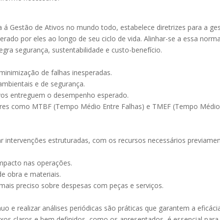
a á Gestão de Ativos no mundo todo, estabelece diretrizes para a ge
erado por eles ao longo de seu ciclo de vida. Alinhar-se a essa norm
egra segurança, sustentabilidade e custo-benefício.
minimização de falhas inesperadas.
ambientais e de segurança.
ativos entreguem o desempenho esperado.
adores como MTBF (Tempo Médio Entre Falhas) e TMEF (Tempo Médi
zar intervenções estruturadas, com os recursos necessários previame
impacto nas operações.
e obra e materiais.
mais preciso sobre despesas com peças e serviços.
 e realizar análises periódicas são práticas que garantem a eficáci
xos claros e bem definidos, como os apresentados, é essencial para