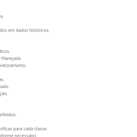
va
dos em dados históricos.
dicos.
 Planejada
onitoramento.
as.
mado.
ção.
efinidos.
íficas para cada classe.
nforme necessário.