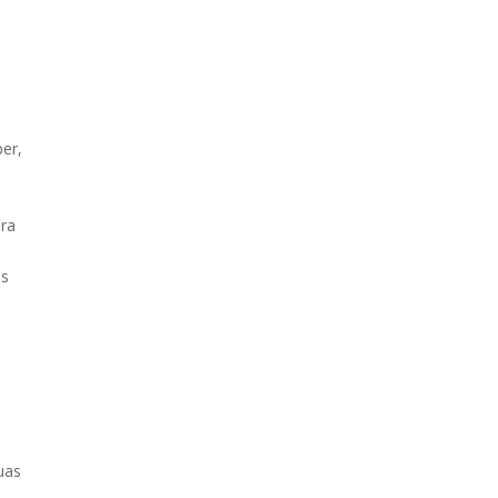
er,
ira
es
uas