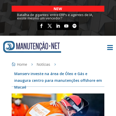
NEW
Batalha de gigantes: entre ERPs e agentes de IA,
existe mesmo um vencedor?

Home
Notícias
Manserv investe na área de Óleo e Gás e
inaugura centro para manutenções offshore em
Macaé