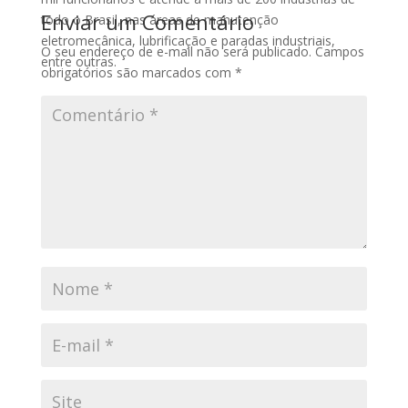
Enviar um Comentário
todo o Brasil, nas áreas de manutenção
eletromecânica, lubrificação e paradas industriais,
O seu endereço de e-mail não será publicado.
Campos
entre outras.
obrigatórios são marcados com
*