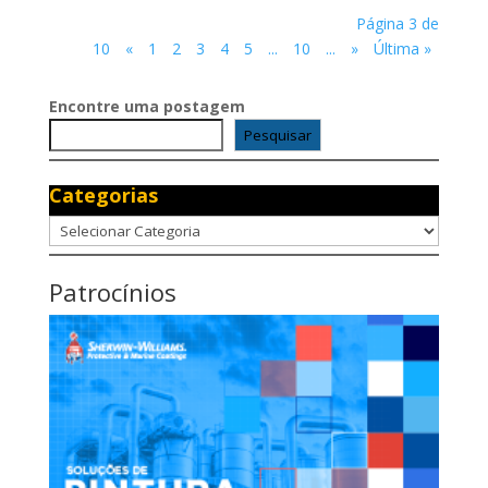
Página 3 de
10
«
1
2
3
4
5
...
10
...
»
Última »
Encontre uma postagem
Pesquisar
Categorias
Categorias
Patrocínios