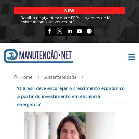
NEW
Batalha de gigantes: entre ERPs e agentes de IA,
existe mesmo um vencedor?

Home
Sustentabilidade
‘O Brasil deve encorajar o crescimento econômico
a partir do investimento em eficiência
energética’