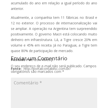
acumulado do ano em relação a igual período do ano
anterior.
Atualmente, a companhia tem 11 fábricas no Brasil e
12 no exterior. O processo de internacionalização vai
se ampliar. A operação na Argentina tem surpreendido
positivamente. O governo Macri está colocando muito
dinheiro em infraestrutura. Lá, a Tigre cresce 20% em
volume e 45% em receita. Já no Paraguai, a Tigre tem
quase 80% de participação de mercado.
Enviar um Comentário
Postado Por:
Osni Alves Jr.
O seu endereço de e-mail não será publicado.
Campos
Fonte:
http://portalcontabilsc.com.br/
obrigatórios são marcados com
*