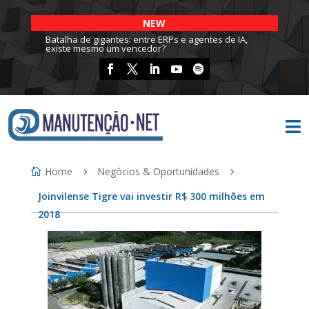
NEW
Batalha de gigantes: entre ERPs e agentes de IA,
existe mesmo um vencedor?

Home
Negócios & Oportunidades
Joinvilense Tigre vai investir R$ 300 milhões em
2018