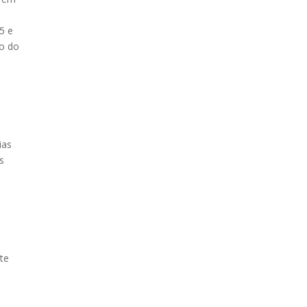
5 e
ão do
ias
s
nte