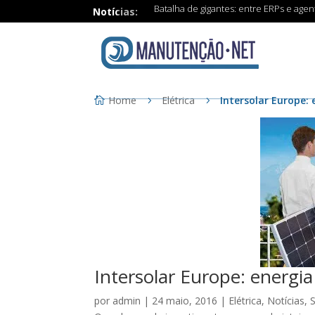
Batalha de gigantes: entre ERPs e age
Notícias:
Home
Elétrica
Intersolar Europe:
Intersolar Europe: energi
por
admin
|
24 maio, 2016
|
Elétrica
,
Notícias
,