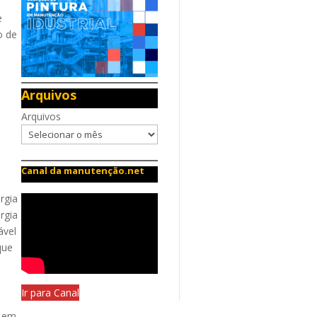
e
o de
Arquivos
Arquivos
Canal da manutenção.net
rgia
rgia
ável
que
Ir para Canal
8 em