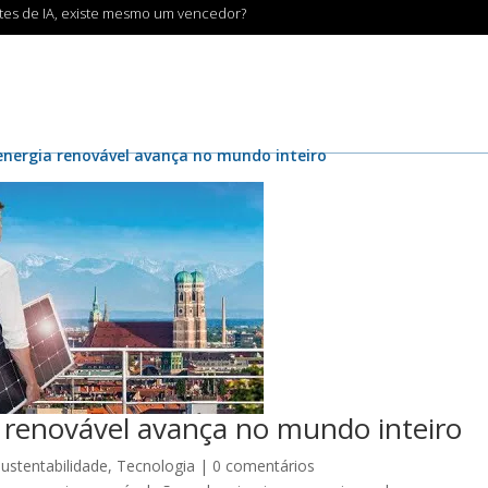
ntes de IA, existe mesmo um vencedor?
 energia renovável avança no mundo inteiro
a renovável avança no mundo inteiro
Sustentabilidade
,
Tecnologia
|
0 comentários