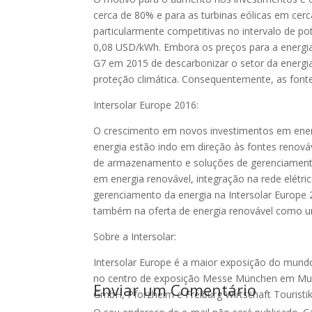
cerca de 80% e para as turbinas eólicas em cer
particularmente competitivas no intervalo de p
0,08 USD/kWh. Embora os preços para a energia
G7 em 2015 de descarbonizar o setor da energia
proteção climática. Consequentemente, as font
Intersolar Europe 2016:
O crescimento em novos investimentos em ener
energia estão indo em direção às fontes renov
de armazenamento e soluções de gerenciamento
em energia renovável, integração na rede elétr
gerenciamento da energia na Intersolar Europe 2
também na oferta de energia renovável como u
Sobre a Intersolar:
Intersolar Europe é a maior exposição do mundo
no centro de exposição Messe München em Muni
Enviar um Comentário
GmbH, Pforzheim e Freiburg Wirtschaft Touris