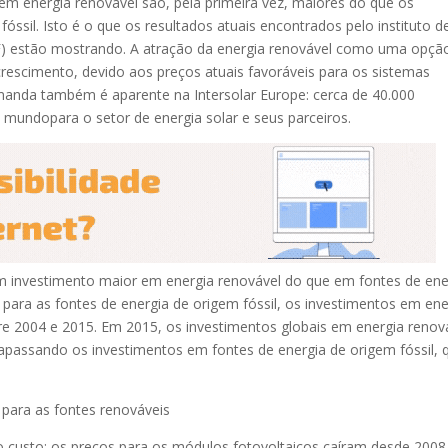
m energia renovável são, pela primeira vez, maiores do que os
óssil. Isto é o que os resultados atuais encontrados pelo instituto d
) estão mostrando. A atração da energia renovável como uma opçã
rescimento, devido aos preços atuais favoráveis para os sistemas
demanda também é aparente na Intersolar Europe: cerca de 40.000
 mundopara o setor de energia solar e seus parceiros.
um investimento maior em energia renovável do que em fontes de ene
 para as fontes de energia de origem fóssil, os investimentos em ene
re 2004 e 2015. Em 2015, os investimentos globais em energia renov
apassando os investimentos em fontes de energia de origem fóssil, 
 para as fontes renováveis
 custo: os preços para os módulos fotovoltaicos caíram desde 200