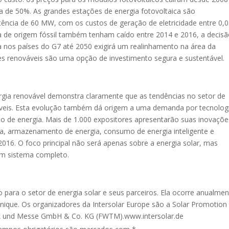
ca de 50%. As grandes estações de energia fotovoltaica são
otência de 60 MW, com os custos de geração de eletricidade entre 0,0
 de origem fóssil também tenham caído entre 2014 e 2016, a decis
 nos países do G7 até 2050 exigirá um realinhamento na área da
es renováveis são uma opção de investimento segura e sustentável.
gia renovável demonstra claramente que as tendências no setor de
áveis. Esta evolução também dá origem a uma demanda por tecnolog
 de energia. Mais de 1.000 expositores apresentarão suas inovaçõe
ica, armazenamento de energia, consumo de energia inteligente e
016. O foco principal não será apenas sobre a energia solar, mas
m sistema completo.
 para o setor de energia solar e seus parceiros. Ela ocorre anualme
que. Os organizadores da Intersolar Europe são a Solar Promotion
tik und Messe GmbH & Co. KG (FWTM).www.intersolar.de