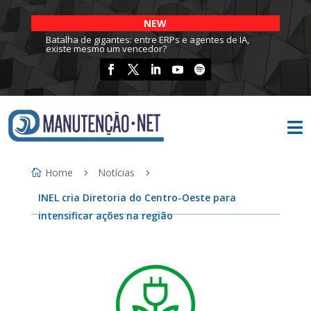
NEW
Batalha de gigantes: entre ERPs e agentes de IA,
existe mesmo um vencedor?

Home
Notícias
INEL cria Diretoria do Centro-Oeste para
intensificar ações na região