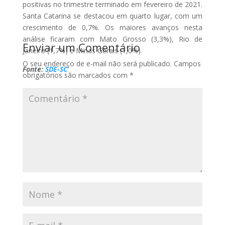
positivas no trimestre terminado em fevereiro de 2021.
Santa Catarina se destacou em quarto lugar, com um
crescimento de 0,7%. Os maiores avanços nesta
análise ficaram com Mato Grosso (3,3%), Rio de
Enviar um Comentário
Janeiro (1,7%) e Minas Gerais (1,0%).
O seu endereço de e-mail não será publicado.
Campos
Fonte:
SDE-SC
obrigatórios são marcados com
*